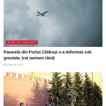
STIRI, ACTUALITATE
Pasarela din Portul Călărași s-a deformat sub
greutate, trei oameni răniți
IUNIE 29, 2026