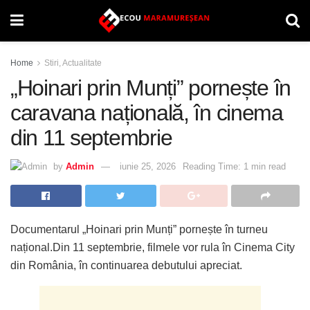
Home
Stiri, Actualitate
„Hoinari prin Munți” pornește în
caravana națională, în cinema
din 11 septembrie
by
Admin
iunie 25, 2026
Reading Time: 1 min read
Documentarul „Hoinari prin Munți” pornește în turneu
național.Din 11 septembrie, filmele vor rula în Cinema City
din România, în continuarea debutului apreciat.