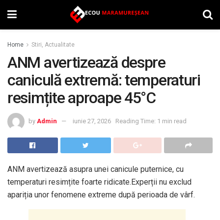
Home
Stiri, Actualitate
ANM avertizează despre
caniculă extremă: temperaturi
resimțite aproape 45°C
by
Admin
iunie 27, 2026
Reading Time: 1 min read
ANM avertizează asupra unei canicule puternice, cu
temperaturi resimțite foarte ridicate.Experții nu exclud
apariția unor fenomene extreme după perioada de vârf.