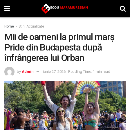
Home
Stiri, Actualitate
Mii de oameni la primul marș
Pride din Budapesta după
înfrângerea lui Orban
by
Admin
iunie 27, 2026
Reading Time: 1 min read