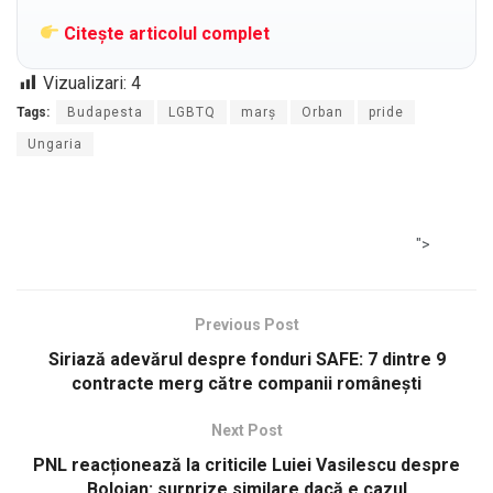
Citește articolul complet
Vizualizari:
4
Tags:
Budapesta
LGBTQ
marș
Orban
pride
Ungaria
">
Previous Post
Siriază adevărul despre fonduri SAFE: 7 dintre 9
contracte merg către companii românești
Next Post
PNL reacționează la criticile Luiei Vasilescu despre
Bolojan: surprize similare dacă e cazul