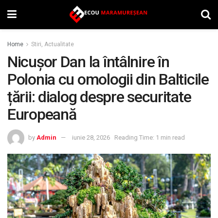
Home
Stiri, Actualitate
Nicușor Dan la întâlnire în
Polonia cu omologii din Balticile
țării: dialog despre securitate
Europeană
by
Admin
iunie 28, 2026
Reading Time: 1 min read