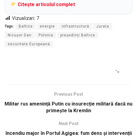
Citește articolul complet
Vizualizari:
7
Tags:
Baltice
energie
infrastructură
Jurata
Nicușor Dan
Polonia
președinți Baltice
securitate Europeană
">
Previous Post
Militar rus amenință Putin cu insurecție militară dacă nu
primește la Kremlin
Next Post
Incendiu major în Portul Agigea: fum dens și intervenții