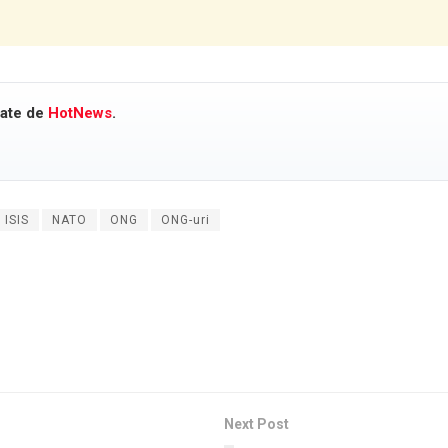
cate de
HotNews
.
ISIS
NATO
ONG
ONG-uri
Next Post