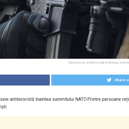
Operațiune antiteroristă la Ankara înai
Share o
une antiteroristă înaintea summitului NATO.Printre persoane rețin
ști.