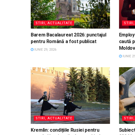
STIRI, ACTUALITATE
STIRI
Barem Bacalaureat 2026: punctajul
Employ
pentru Română a fost publicat
caută p
Moldo
IUNIE 29, 2026
IUNIE 29
STIRI, ACTUALITATE
STIRI
Kremlin: condițiile Rusiei pentru
Subiect