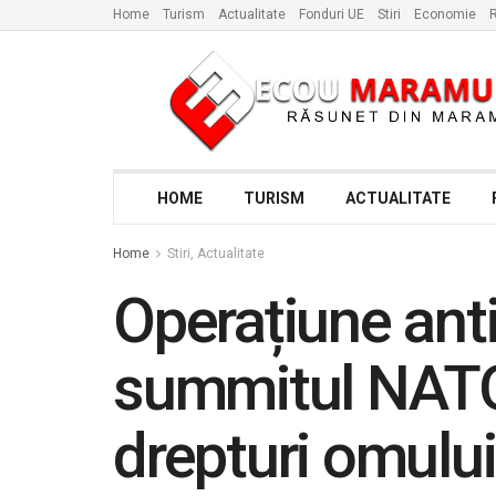
Home
Turism
Actualitate
Fonduri UE
Stiri
Economie
R
HOME
TURISM
ACTUALITATE
Home
Stiri, Actualitate
Operațiune anti
summitul NATO,
drepturi omului