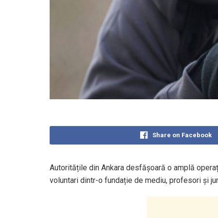
Share on Facebook
Autoritățile din Ankara desfășoară o amplă operați
voluntari dintr-o fundație de mediu, profesori și juri