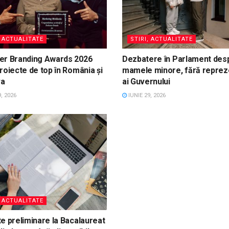
, ACTUALITATE
STIRI, ACTUALITATE
er Branding Awards 2026
Dezbatere în Parlament des
roiecte de top în România și
mamele minore, fără reprez
va
ai Guvernului
, 2026
IUNIE 29, 2026
, ACTUALITATE
e preliminare la Bacalaureat