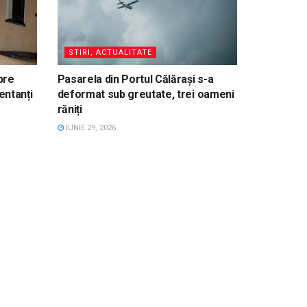
STIRI, ACTUALITATE
pre
Pasarela din Portul Călărași s-a
entanți
deformat sub greutate, trei oameni
răniți
IUNIE 29, 2026