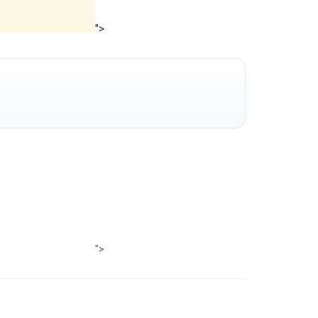
">
">