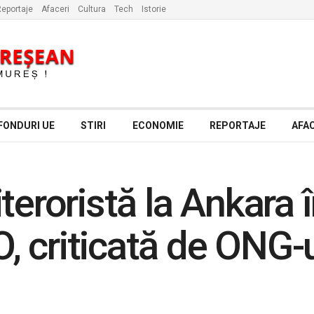
eportaje
Afaceri
Cultura
Tech
Istorie
FONDURI UE
STIRI
ECONOMIE
REPORTAJE
AFAC
teroristă la Ankara 
 criticată de ONG-u