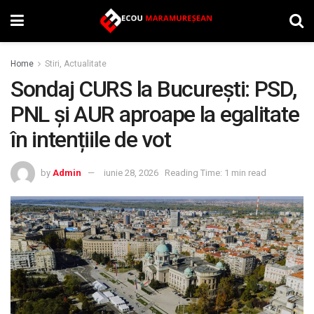
Home
Stiri, Actualitate
Sondaj CURS la București: PSD,
PNL și AUR aproape la egalitate
în intențiile de vot
by
Admin
iunie 28, 2026
Reading Time: 1 min read