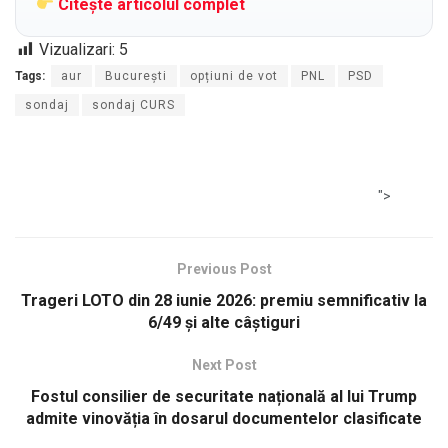
Citește articolul complet
Vizualizari:
5
Tags:
aur
București
opțiuni de vot
PNL
PSD
sondaj
sondaj CURS
">
Previous Post
Trageri LOTO din 28 iunie 2026: premiu semnificativ la
6/49 și alte câștiguri
Next Post
Fostul consilier de securitate națională al lui Trump
admite vinovăția în dosarul documentelor clasificate