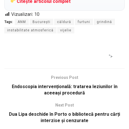
Citește articolul complet
Vizualizari:
10
Tags:
ANM
București
căldură
furtuni
grindină
instabilitate atmosferică
vijelie
">
Previous Post
Endoscopia intervențională: tratarea leziunilor în
aceeași procedură
Next Post
Dua Lipa deschide în Porto o bibliotecă pentru cărți
interzise și cenzurate