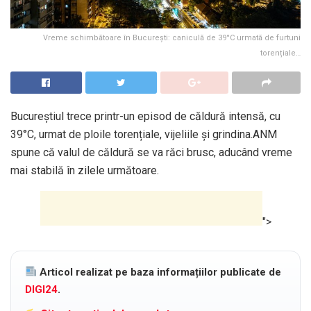
Vreme schimbătoare în București: caniculă de 39°C urmată de furtuni
torențiale…
Bucureștiul trece printr-un episod de căldură intensă, cu
39°C, urmat de ploile torențiale, vijeliile și grindina.ANM
spune că valul de căldură se va răci brusc, aducând vreme
mai stabilă în zilele următoare.
">
Articol realizat pe baza informațiilor publicate de
DIGI24
.