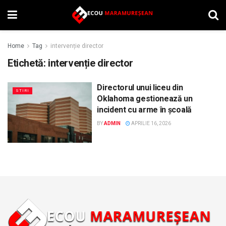
Home
Tag
intervenție director
Etichetă:
intervenție director
Directorul unui liceu din
STIRI
Oklahoma gestionează un
incident cu arme în școală
BY
ADMIN
APRILIE 16, 2026