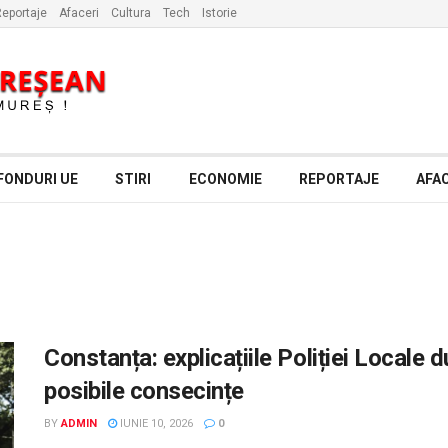
eportaje
Afaceri
Cultura
Tech
Istorie
FONDURI UE
STIRI
ECONOMIE
REPORTAJE
AFAC
Constanța: explicațiile Poliției Locale 
posibile consecințe
BY
ADMIN
IUNIE 10, 2026
0