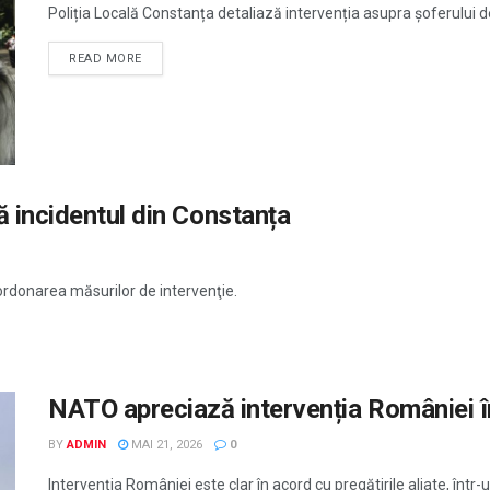
Poliția Locală Constanța detaliază intervenția asupra șoferului de
READ MORE
ă incidentul din Constanța
rdonarea măsurilor de intervenţie.
NATO apreciază intervenția României î
BY
ADMIN
MAI 21, 2026
0
Intervenția României este clar în acord cu pregătirile aliate, într