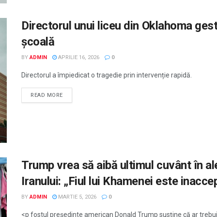
Directorul unui liceu din Oklahoma ges
școală
BY
ADMIN
APRILIE 16, 2026
0
Directorul a împiedicat o tragedie prin intervenție rapidă.
READ MORE
Trump vrea să aibă ultimul cuvânt în al
Iranului: „Fiul lui Khamenei este inacce
BY
ADMIN
MARTIE 5, 2026
0
<p fostul președinte american Donald Trump susține că ar trebui s