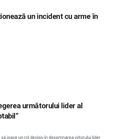
tionează un incident cu arme în
egerea următorului lider al
ptabil”
ă joace un rol decisiv în desemnarea viitorului lider