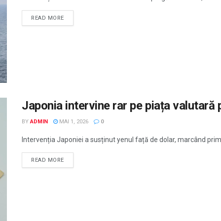
READ MORE
Japonia intervine rar pe piața valutară 
BY
ADMIN
MAI 1, 2026
0
Intervenția Japoniei a susținut yenul față de dolar, marcând prima
READ MORE