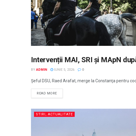
Intervenții MAI, SRI și MApN dup
ECONOMIE
BY
ADMIN
IUNIE 5, 2026
0
Şeful DSU, Raed Arafat, merge la Constanţa pentru coo
READ MORE
STIRI, ACTUALITATE