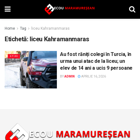
Home
Tag
liceu Kahramanmaras
Etichetă:
liceu Kahramanmaras
Au fost răniți colegi în Turcia, în
STIRI
urma unui atac de la liceu; un
elev de 14 ani a ucis 9 persoane
BY
ADMIN
APRILIE 16, 2026