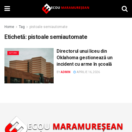
Home
Tag
pistoale semiautomate
Etichetă:
pistoale semiautomate
Directorul unui liceu din
STIRI
Oklahoma gestionează un
incident cu arme în școală
BY
ADMIN
APRILIE 16, 2026