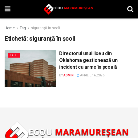
Home
Tag
siguranță în școli
Etichetă:
siguranță în școli
Directorul unui liceu din
STIRI
Oklahoma gestionează un
incident cu arme în școală
BY
ADMIN
APRILIE 16, 2026