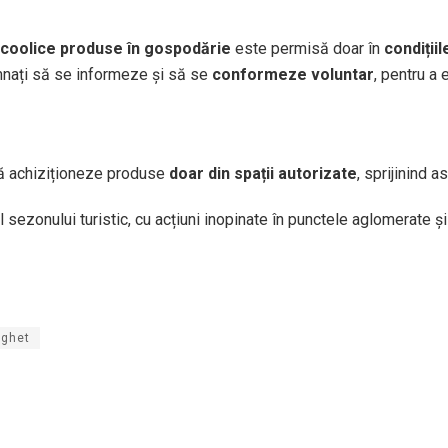
lcoolice produse în gospodărie
este permisă doar în
condiții
nați să se informeze și să se
conformeze voluntar
, pentru a 
ă achiziționeze produse
doar din spații autorizate
, sprijinind 
 sezonului turistic, cu acțiuni inopinate în punctele aglomerate ș
ighet