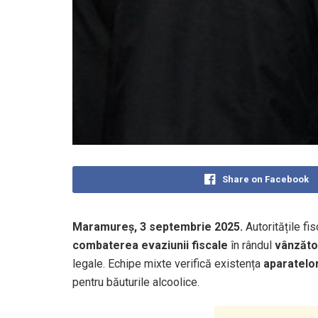
Share on Facebook
Maramureș, 3 septembrie 2025.
Autoritățile fis
combaterea evaziunii fiscale
în rândul
vânzăto
legale. Echipe mixte verifică existența
aparatelo
pentru băuturile alcoolice.