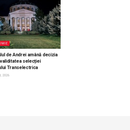
OMIE
lul de Andrei amână decizia
validitatea selecției
ului Transelectrica
, 2026