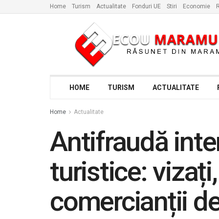
Home
Turism
Actualitate
Fonduri UE
Stiri
Economie
R
HOME
TURISM
ACTUALITATE
Home
Actualitate
Antifraudă inten
turistice: vizaț
comercianții de