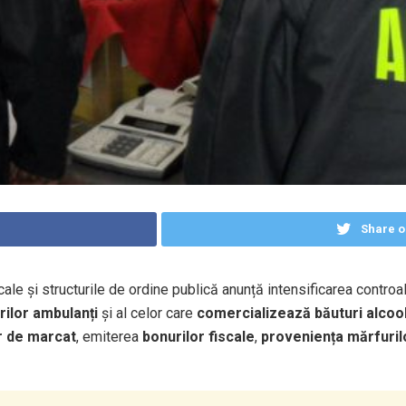
Share o
cale și structurile de ordine publică anunță intensificarea controa
rilor ambulanți
și al celor care
comercializează băuturi alcooli
r de marcat
, emiterea
bonurilor fiscale
,
proveniența mărfuril