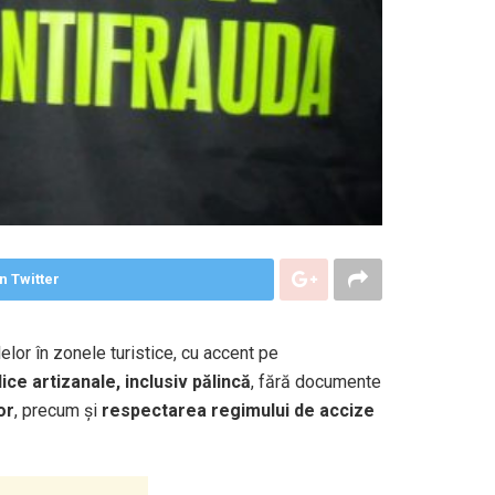
n Twitter
lelor în zonele turistice, cu accent pe
ce artizanale, inclusiv pălincă
, fără documente
or
, precum și
respectarea regimului de accize