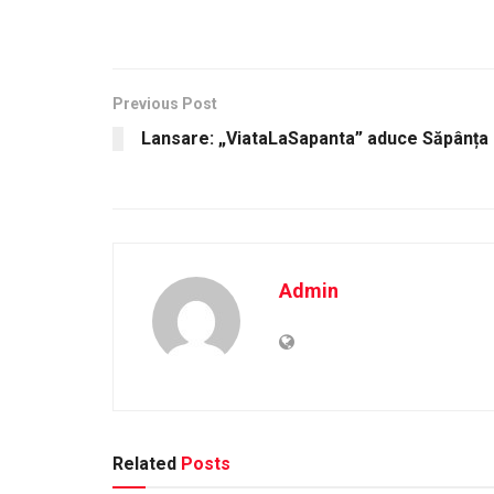
Previous Post
Lansare: „ViataLaSapanta” aduce Săpânța
Admin
Related
Posts