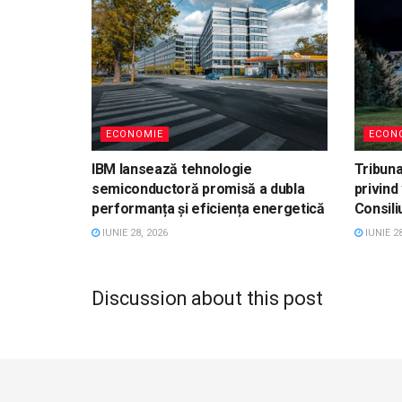
ECONOMIE
ECON
IBM lansează tehnologie
Tribuna
semiconductoră promisă a dubla
privind 
performanța și eficiența energetică
Consili
IUNIE 28, 2026
IUNIE 28
Discussion about this post