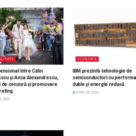
LITATE
ECONOMIE
tensionat între Călin
IBM prezintă tehnologie de
scu și Anca Alexandrescu,
semiconductori cu performa
i de cenzură și promovare
duble și energie redusă
rating
IUNIE 28, 2026
, 2026