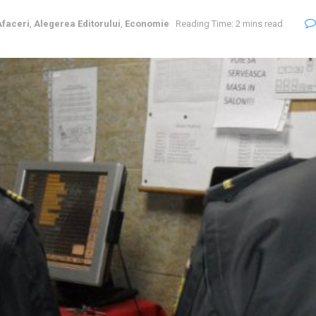
Afaceri
,
Alegerea Editorului
,
Economie
Reading Time: 2 mins read