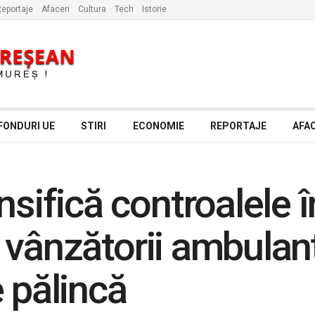
eportaje
Afaceri
Cultura
Tech
Istorie
FONDURI UE
STIRI
ECONOMIE
REPORTAJE
AFAC
sifică controalele în
i, vânzătorii ambulanț
 pălincă