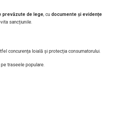
le prevăzute de lege
, cu
documente și evidențe
evita sancțiunile.
astfel concurența loială și protecția consumatorului.
i pe traseele populare.