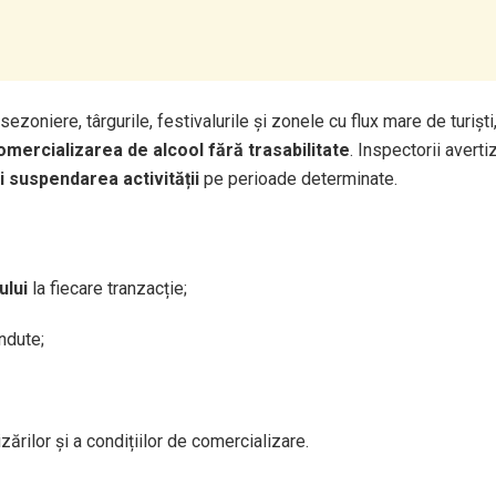
le sezoniere, târgurile, festivalurile și zonele cu flux mare de turi
omercializarea de alcool fără trasabilitate
. Inspectorii avert
 suspendarea activității
pe perioade determinate.
ului
la fiecare tranzacție;
ndute;
izărilor și a condițiilor de comercializare.