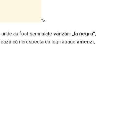
">
ști, unde au fost semnalate
vânzări „la negru”
,
izează că nerespectarea legii atrage
amenzi,