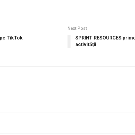
Next Post
 pe TikTok
SPRINT RESOURCES primeșt
activității