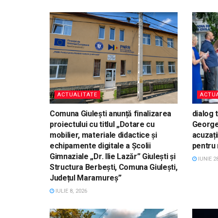
ACTUALITATE
ACTUA
Comuna Giulești anunță finalizarea
dialog 
proiectului cu titlul „Dotare cu
George
mobilier, materiale didactice și
acuzați
echipamente digitale a Școlii
pentru 
Gimnaziale „Dr. Ilie Lazăr” Giulești și
IUNIE 28
Structura Berbești, Comuna Giulești,
Județul Maramureș”
IULIE 8, 2026