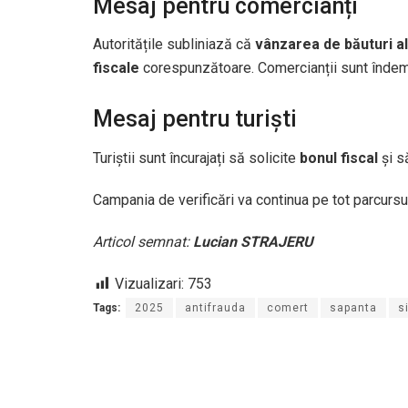
Mesaj pentru comercianți
Autoritățile subliniază că
vânzarea de băuturi a
fiscale
corespunzătoare. Comercianții sunt îndem
Mesaj pentru turiști
Turiștii sunt încurajați să solicite
bonul fiscal
și s
Campania de verificări va continua pe tot parcursul
Articol semnat:
Lucian STRAJERU
Vizualizari:
753
Tags:
2025
antifrauda
comert
sapanta
s