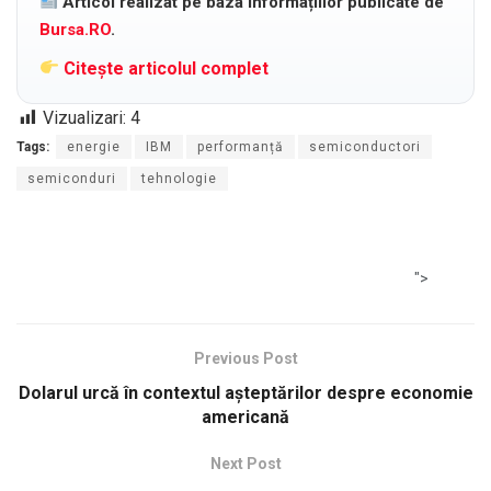
Articol realizat pe baza informațiilor publicate de
Bursa.RO
.
Citește articolul complet
Vizualizari:
4
Tags:
energie
IBM
performanță
semiconductori
semiconduri
tehnologie
">
Previous Post
Dolarul urcă în contextul așteptărilor despre economie
americană
Next Post