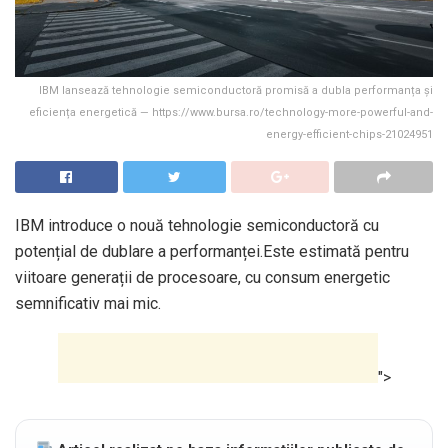
IBM lansează tehnologie semiconductoră promisă a dubla performanța și
eficiența energetică — https://www.bursa.ro/technology-more-powerful-and-
energy-efficient-chips-21024951
IBM introduce o nouă tehnologie semiconductoră cu
potențial de dublare a performanței.Este estimată pentru
viitoare generații de procesoare, cu consum energetic
semnificativ mai mic.
">