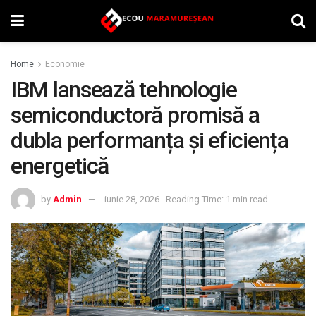
Home
Economie
IBM lansează tehnologie
semiconductoră promisă a
dubla performanța și eficiența
energetică
by
Admin
iunie 28, 2026
Reading Time: 1 min read