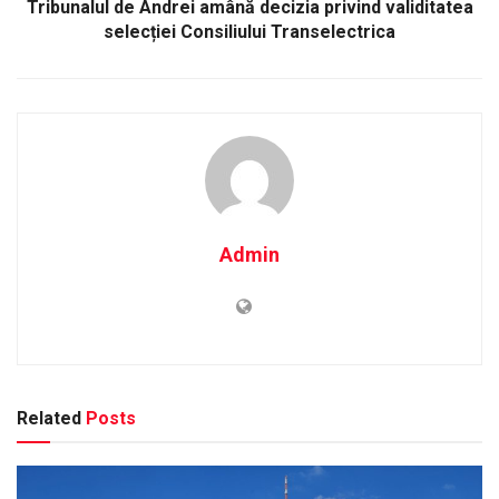
Tribunalul de Andrei amână decizia privind validitatea
selecției Consiliului Transelectrica
Admin
Related
Posts