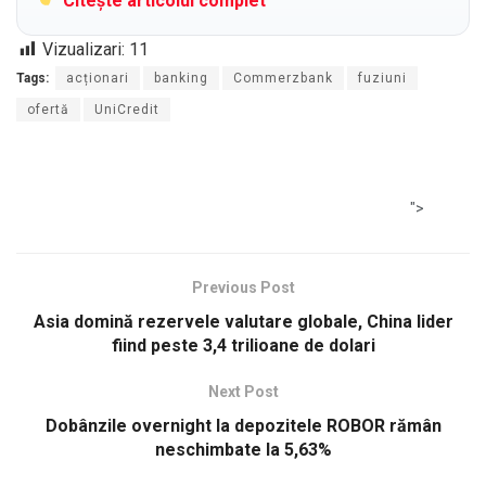
Citește articolul complet
Vizualizari:
11
Tags:
acționari
banking
Commerzbank
fuziuni
ofertă
UniCredit
">
Previous Post
Asia domină rezervele valutare globale, China lider
fiind peste 3,4 trilioane de dolari
Next Post
Dobânzile overnight la depozitele ROBOR rămân
neschimbate la 5,63%