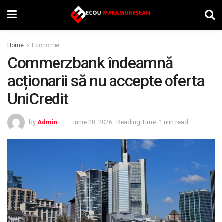
Home
Economie
Commerzbank îndeamnă
acționarii să nu accepte oferta
UniCredit
by
Admin
iunie 28, 2026
Reading Time: 1 min read