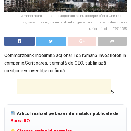
Commerzbank îndeamnă acționarii să nu accepte oferta UniCredit —
https://www.bursa.ro/commerzbank-urges-shareholders-not-to-accept-
unicredit-offer-07914955
Commerzbank îndeamnă acționarii să rămână investieren în
companie.Scrisoarea, semnată de CEO, subliniază
menținerea investiției în firmă.
">
Articol realizat pe baza informațiilor publicate de
Bursa.RO
.