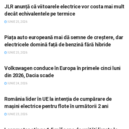
JLR anunță că viitoarele electrice vor costa mai mult
decât echivalentele pe termice
IUNIE 25, 2026
STIRI, AUTO
Piața auto europeană mai dă semne de creștere, dar
electricele domină față de benzină fără hibride
IUNIE 25, 2026
STIRI, AUTO
Volkswagen conduce în Europa în primele cinci luni
din 2026, Dacia scade
IUNIE 24, 2026
STIRI, AUTO
România lider în UE la intenția de cumpărare de
mașini electrice pentru flote în următorii 2 ani
IUNIE 23, 2026
STIRI, AUTO