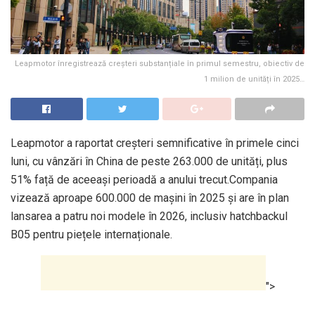
Leapmotor înregistrează creșteri substanțiale în primul semestru, obiectiv de
1 milion de unități în 2025…
Leapmotor a raportat creșteri semnificative în primele cinci
luni, cu vânzări în China de peste 263.000 de unități, plus
51% față de aceeași perioadă a anului trecut.Compania
vizează aproape 600.000 de mașini în 2025 și are în plan
lansarea a patru noi modele în 2026, inclusiv hatchbackul
B05 pentru piețele internaționale.
">