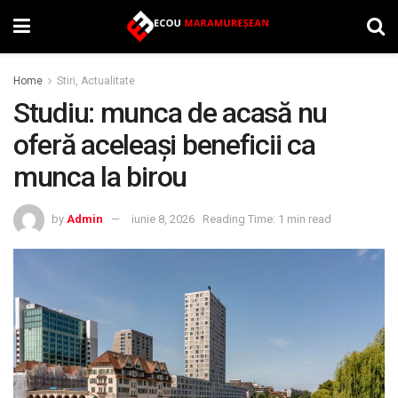
Home
Stiri, Actualitate
Studiu: munca de acasă nu
oferă aceleași beneficii ca
munca la birou
by
Admin
iunie 8, 2026
Reading Time: 1 min read