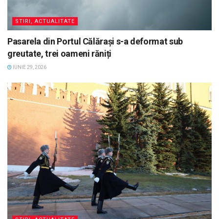
STIRI, ACTUALITATE
Pasarela din Portul Călărași s-a deformat sub
greutate, trei oameni răniți
IUNIE 29, 2026