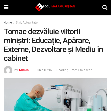
Home
Stiri, Actualitate
Tomac dezvăluie viitorii
miniștri: Educație, Apărare,
Externe, Dezvoltare și Mediu în
cabinet
by
Admin
iunie 8, 2026
Reading Time: 1 min read