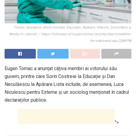
Tomac dezvăluie viitorii miniștri: Educație, Apărare, Externe, Dezvoltare și
Mediu în cabinet — https://hotnews.ro/eugen-tomac-anunta-lista-ministrilor-
din-cabinetul-sau-2268198
Eugen Tomac a anunțat câțiva membri ai viitorului său
guvern, printre care Sorin Costreie la Educație și Dan
Neculăescu la Apărare.Lista include, de asemenea, Luca
Niculescu pentru Externe și un sociolog menționat în cadrul
declarațiilor publice.
">