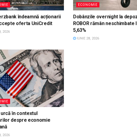
OMIE
ECONOMIE
zbank îndeamnă acționarii
Dobânzile overnight la depoz
ccepte oferta UniCredit
ROBOR rămân neschimbate l
5,63%
, 2026
IUNIE 28, 2026
OMIE
 urcă în contextul
ărilor despre economie
ană
, 2026