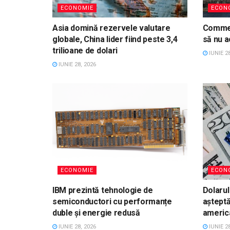
ECONOMIE
ECON
Asia domină rezervele valutare
Commer
globale, China lider fiind peste 3,4
să nu a
trilioane de dolari
IUNIE 28
IUNIE 28, 2026
ECONOMIE
ECON
IBM prezintă tehnologie de
Dolarul
semiconductori cu performanțe
aștept
duble și energie redusă
americ
IUNIE 28, 2026
IUNIE 28