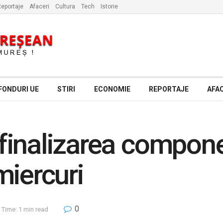
eportaje
Afaceri
Cultura
Tech
Istorie
FONDURI UE
STIRI
ECONOMIE
REPORTAJE
AFAC
inalizarea compone
miercuri
0
 Time: 1 min read