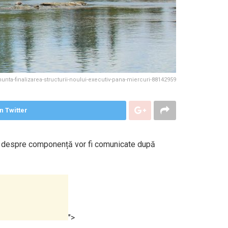
ta-finalizarea-structurii-noului-executiv-pana-miercuri-88142959
n Twitter
ile despre componență vor fi comunicate după
">