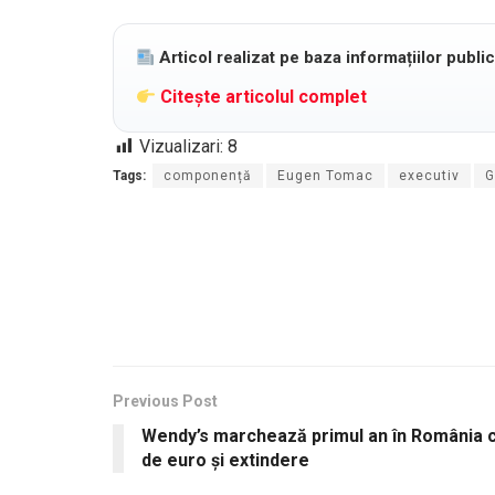
Articol realizat pe baza informațiilor publi
Citește articolul complet
Vizualizari:
8
Tags:
componență
Eugen Tomac
executiv
G
Previous Post
Wendy’s marchează primul an în România cu
de euro și extindere