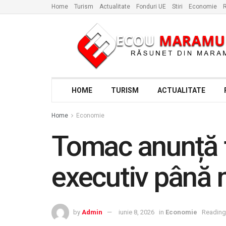
Home
Turism
Actualitate
Fonduri UE
Stiri
Economie
R
HOME
TURISM
ACTUALITATE
Home
Economie
Tomac anunță f
executiv până 
by
Admin
iunie 8, 2026
in
Economie
Reading