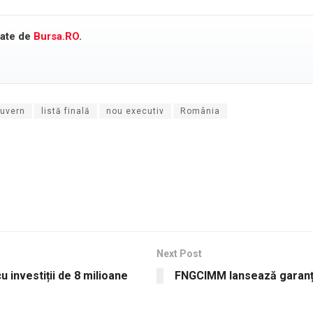
cate de
Bursa.RO
.
uvern
listă finală
nou executiv
România
Next Post
 investiții de 8 milioane
FNGCIMM lansează garanți