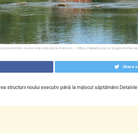
componenței noului executiv până miercuri — https://www.bursa.ro/eugen-tomac-anun
Share o
a structurii noului executiv până la mijlocul săptămânii.Detali