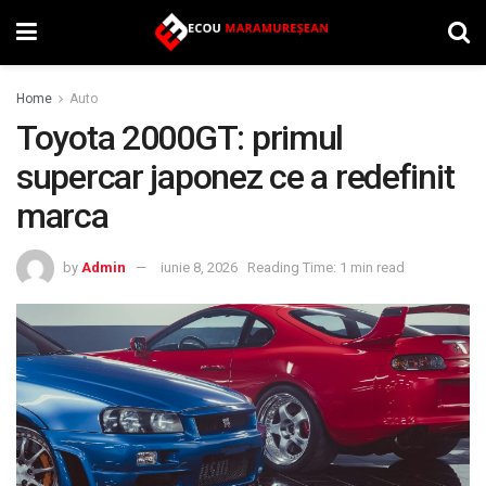
Home
Auto
Toyota 2000GT: primul
supercar japonez ce a redefinit
marca
by
Admin
iunie 8, 2026
Reading Time: 1 min read