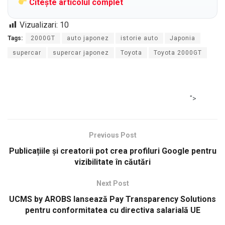
Citește articolul complet
Vizualizari:
10
Tags:
2000GT
auto japonez
istorie auto
Japonia
supercar
supercar japonez
Toyota
Toyota 2000GT
">
Previous Post
Publicațiile și creatorii pot crea profiluri Google pentru
vizibilitate în căutări
Next Post
UCMS by AROBS lansează Pay Transparency Solutions
pentru conformitatea cu directiva salarială UE