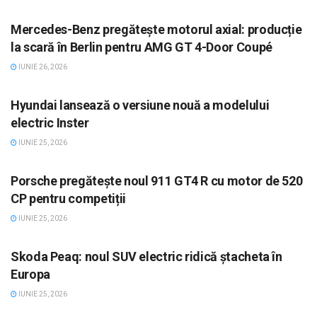
AUTO
Mercedes-Benz pregătește motorul axial: producție
la scară în Berlin pentru AMG GT 4-Door Coupé
IUNIE 26, 2026
AUTO
Hyundai lansează o versiune nouă a modelului
electric Inster
IUNIE 25, 2026
AUTO
Porsche pregătește noul 911 GT4 R cu motor de 520
CP pentru competiții
IUNIE 25, 2026
AUTO
Skoda Peaq: noul SUV electric ridică ștacheta în
Europa
IUNIE 25, 2026
AUTO