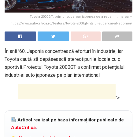
Toyota 2000GT: primul supercar japonez ce a redefinit marca —
https://www.autocritica.ro/feature/toyota-2000gt-intaiul-supercar-al-japoniei/
În anii ’60, Japonia concentrează eforturi în industrie, iar
Toyota caută să depășească stereotipurile locale cu o
sportivă.Proiectul Toyota 2000GT a confirmat potențialul
industriei auto japoneze pe plan internațional.
">
Articol realizat pe baza informațiilor publicate de
AutoCritica
.