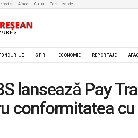
eportaje
Afaceri
Cultura
Tech
Istorie
FONDURI UE
STIRI
ECONOMIE
REPORTAJE
AFAC
 lansează Pay Tra
u conformitatea cu 