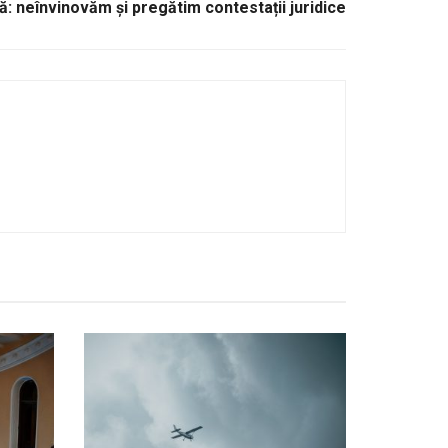
: neînvinovăm și pregătim contestații juridice