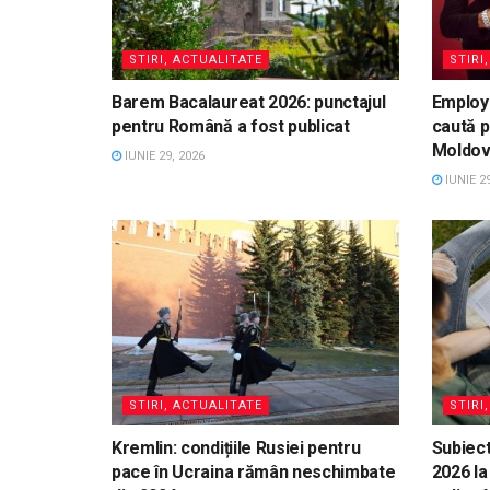
STIRI, ACTUALITATE
STIRI
Barem Bacalaureat 2026: punctajul
Employ
pentru Română a fost publicat
caută p
Moldo
IUNIE 29, 2026
IUNIE 29
STIRI, ACTUALITATE
STIRI
Kremlin: condițiile Rusiei pentru
Subiect
pace în Ucraina rămân neschimbate
2026 la