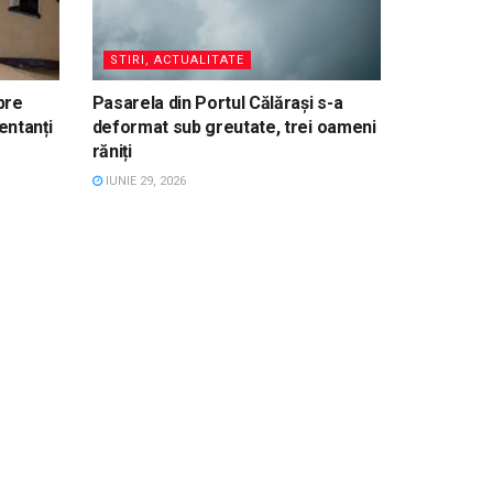
STIRI, ACTUALITATE
pre
Pasarela din Portul Călărași s-a
entanți
deformat sub greutate, trei oameni
răniți
IUNIE 29, 2026