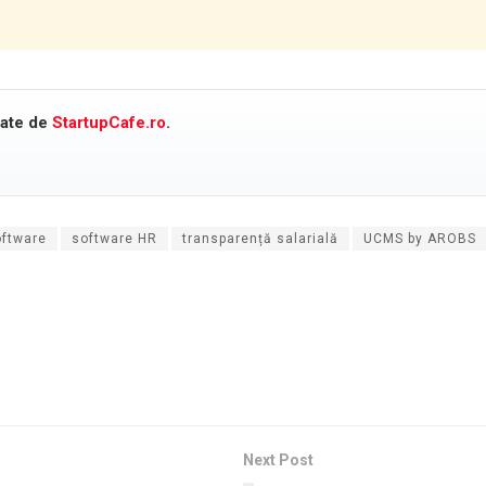
cate de
StartupCafe.ro
.
oftware
software HR
transparență salarială
UCMS by AROBS
Next Post