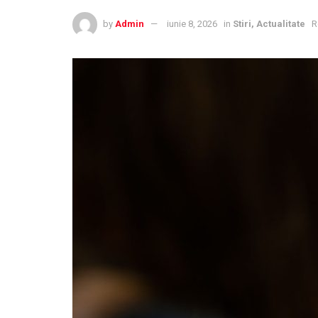
by
Admin
iunie 8, 2026
in
Stiri, Actualitate
R