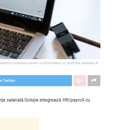
rency Solutions pentru conformitatea cu directiva salarială UE…
n Twitter
ța salarială.Soluția integrează HR/payroll cu