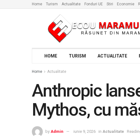
Home
Turism
Actualitate
Fonduri UE
Stiri
Economie
R
HOME
TURISM
ACTUALITATE
Home
Actualitate
Anthropic lanse
Mythos, cu măs
by
Admin
iunie 9, 2026
in
Actualitate
Readin