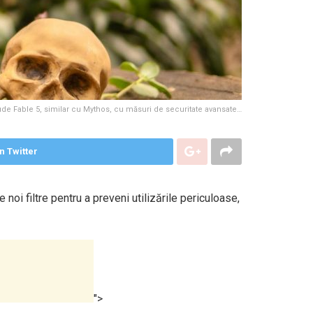
de Fable 5, similar cu Mythos, cu măsuri de securitate avansate…
n Twitter
oi filtre pentru a preveni utilizările periculoase,
">