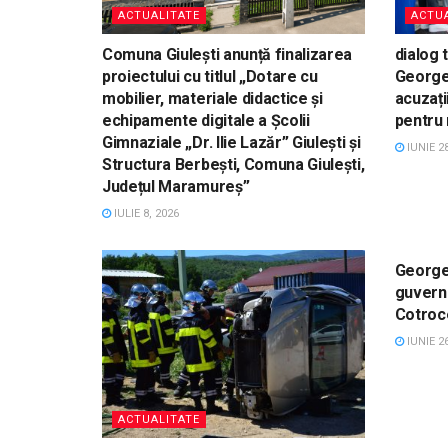
ACTUALITATE
ACTUA
Comuna Giulești anunță finalizarea
dialog 
proiectului cu titlul „Dotare cu
George
mobilier, materiale didactice și
acuzați
echipamente digitale a Școlii
pentru 
Gimnaziale „Dr. Ilie Lazăr” Giulești și
IUNIE 28
Structura Berbești, Comuna Giulești,
Județul Maramureș”
IULIE 8, 2026
ACTUA
George
guverna
Cotroc
IUNIE 26
ACTUALITATE