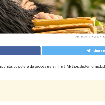
Anthropic lansează Clau
Share o
rporate, cu putere de procesare similară Mythos.Sistemul include n