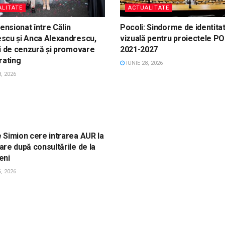
LITATE
ACTUALITATE
tensionat între Călin
Pocoli: Sindorme de identita
scu și Anca Alexandrescu,
vizuală pentru proiectele PO
i de cenzură și promovare
2021-2027
rating
IUNIE 28, 2026
, 2026
LITATE
 Simion cere intrarea AUR la
re după consultările de la
eni
, 2026