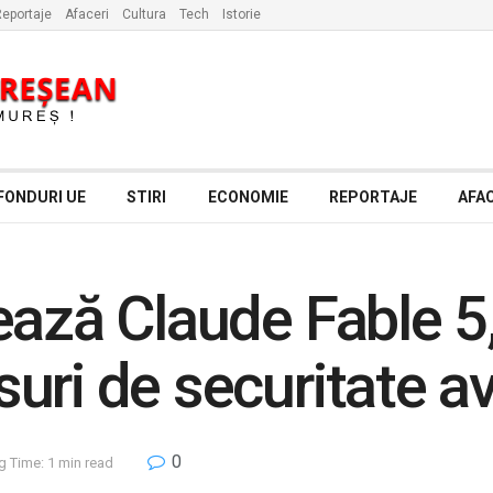
eportaje
Afaceri
Cultura
Tech
Istorie
FONDURI UE
STIRI
ECONOMIE
REPORTAJE
AFAC
ază Claude Fable 5,
uri de securitate a
0
g Time: 1 min read