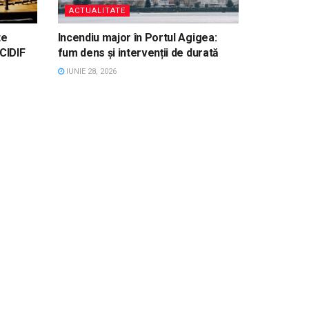
ACTUALITATE
te
Incendiu major în Portul Agigea:
CIDIF
fum dens și intervenții de durată
IUNIE 28, 2026