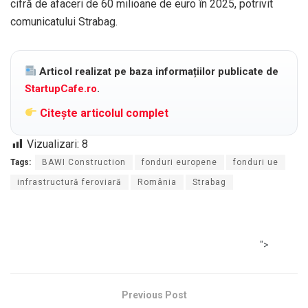
cifră de afaceri de 60 milioane de euro în 2025, potrivit
comunicatului Strabag.
Articol realizat pe baza informațiilor publicate de
StartupCafe.ro
.
Citește articolul complet
Vizualizari:
8
Tags:
BAWI Construction
fonduri europene
fonduri ue
infrastructură feroviară
România
Strabag
">
Previous Post