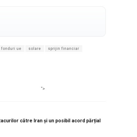
fonduri ue
solare
sprijin financiar
">
curilor către Iran și un posibil acord părțial