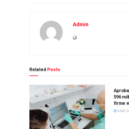
Admin
Related
Posts
STIRI
Aprobar
596 mil
firme el
IUNIE 24