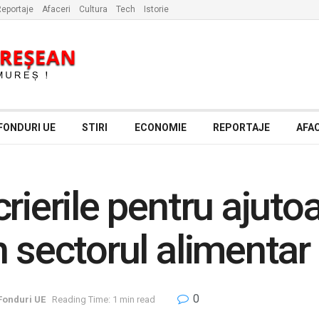
eportaje
Afaceri
Cultura
Tech
Istorie
FONDURI UE
STIRI
ECONOMIE
REPORTAJE
AFAC
rierile pentru ajuto
 sectorul alimentar 
0
 Fonduri UE
Reading Time: 1 min read