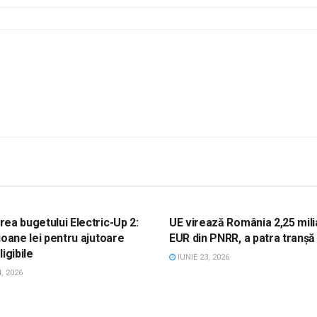
, ACTUALITATE, FONDURI UE
STIRI, ACTUALITATE, FONDURI 
ea bugetului Electric-Up 2:
UE virează România 2,25 mil
ioane lei pentru ajutoare
EUR din PNRR, a patra tranșă
igibile
IUNIE 23, 2026
, 2026