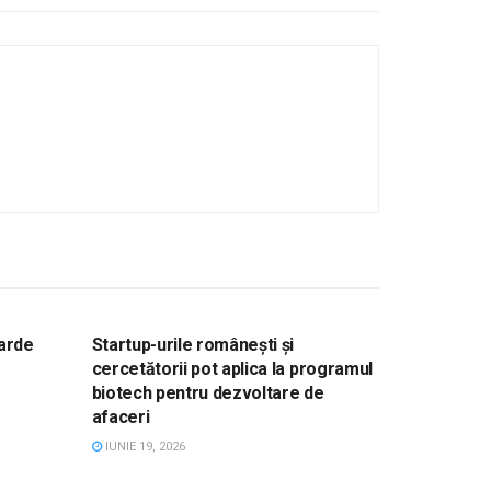
UE
STIRI, ACTUALITATE, FONDURI UE
iarde
Startup-urile românești și
cercetătorii pot aplica la programul
biotech pentru dezvoltare de
afaceri
IUNIE 19, 2026