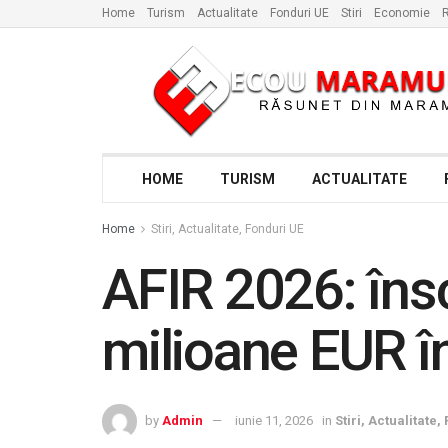
Home
Turism
Actualitate
Fonduri UE
Stiri
Economie
R
HOME
TURISM
ACTUALITATE
Home
Stiri, Actualitate, Fonduri UE
AFIR 2026: însc
milioane EUR în
by
Admin
iunie 11, 2026
in
Stiri, Actualitate,