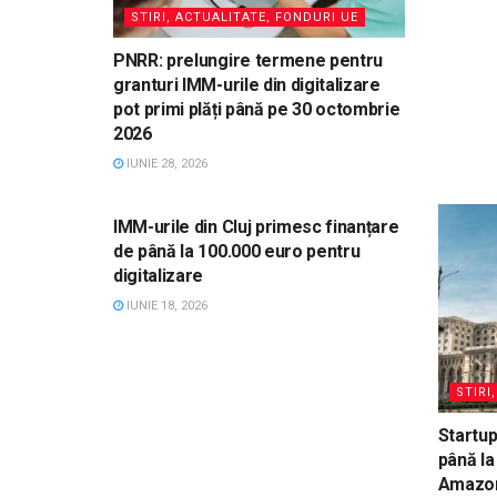
STIRI, ACTUALITATE, FONDURI UE
PNRR: prelungire termene pentru
granturi IMM-urile din digitalizare
pot primi plăți până pe 30 octombrie
2026
IUNIE 28, 2026
STIRI, ACTUALITATE, FONDURI UE
IMM-urile din Cluj primesc finanțare
de până la 100.000 euro pentru
digitalizare
IUNIE 18, 2026
STIRI
Startup
până la
Amazon 