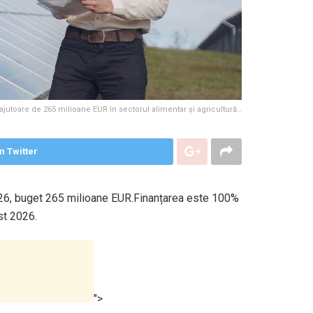
 ajutoare de 265 milioane EUR în sectorul alimentar și agricultură…
n Twitter
 2026, buget 265 milioane EUR.Finanțarea este 100%
st 2026.
">