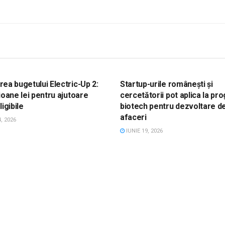
, ACTUALITATE, FONDURI UE
STIRI, ACTUALITATE, FONDURI 
ea bugetului Electric-Up 2:
Startup-urile românești și
ioane lei pentru ajutoare
cercetătorii pot aplica la pr
igibile
biotech pentru dezvoltare d
afaceri
, 2026
IUNIE 19, 2026