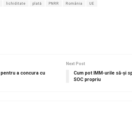
lichiditate
plată
PNRR
România
UE
Next Post
V pentru a concura cu
Cum pot IMM-urile să-și sp
SOC propriu