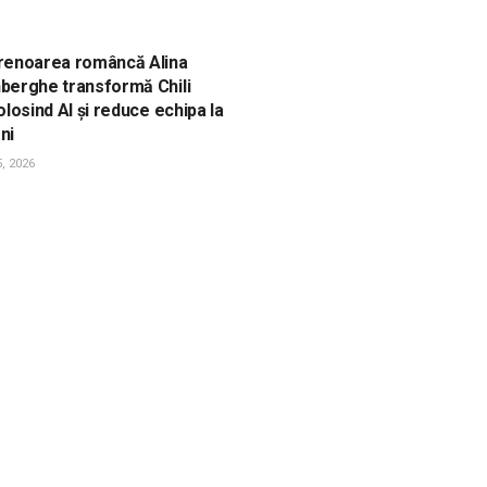
, ACTUALITATE, FONDURI UE
renoarea româncă Alina
berghe transformă Chili
olosind AI și reduce echipa la
ni
, 2026