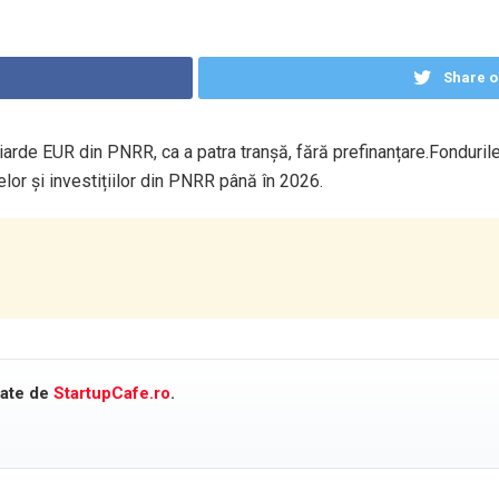
Share o
rde EUR din PNRR, ca a patra tranșă, fără prefinanțare.Fondurile s
rmelor și investițiilor din PNRR până în 2026.
cate de
StartupCafe.ro
.