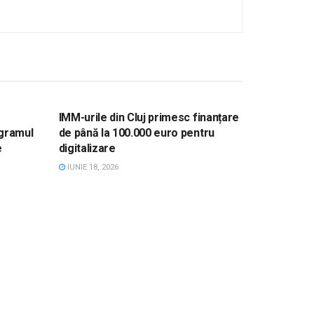
UE
STIRI, ACTUALITATE, FONDURI UE
IMM-urile din Cluj primesc finanțare
ogramul
de până la 100.000 euro pentru
e
digitalizare
IUNIE 18, 2026