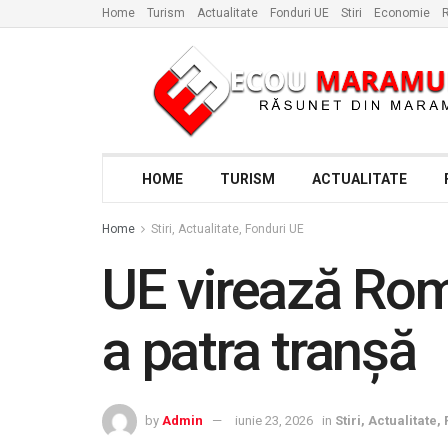
Home
Turism
Actualitate
Fonduri UE
Stiri
Economie
R
HOME
TURISM
ACTUALITATE
Home
Stiri, Actualitate, Fonduri UE
UE virează Rom
a patra tranșă
by
Admin
iunie 23, 2026
in
Stiri, Actualitate,