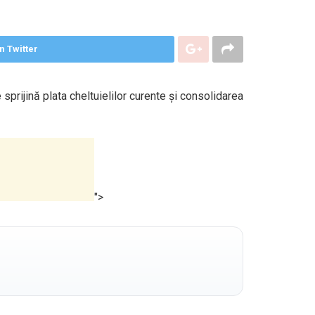
n Twitter
prijină plata cheltuielilor curente și consolidarea
">