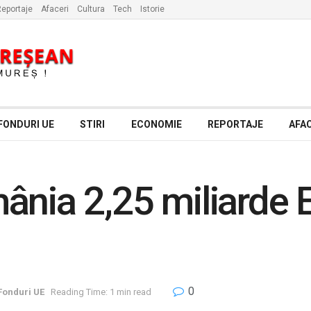
eportaje
Afaceri
Cultura
Tech
Istorie
FONDURI UE
STIRI
ECONOMIE
REPORTAJE
AFAC
ânia 2,25 miliarde
0
 Fonduri UE
Reading Time: 1 min read