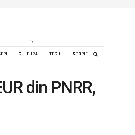
">
ERI
CULTURA
TECH
ISTORIE
 EUR din PNRR,