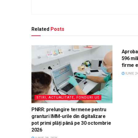
Related
Posts
STIRI
Aprobar
596 mil
firme el
IUNIE 24
STIRI, ACTUALITATE, FONDURI UE
PNRR: prelungire termene pentru
granturi IMM-urile din digitalizare
pot primi plăți până pe 30 octombrie
2026