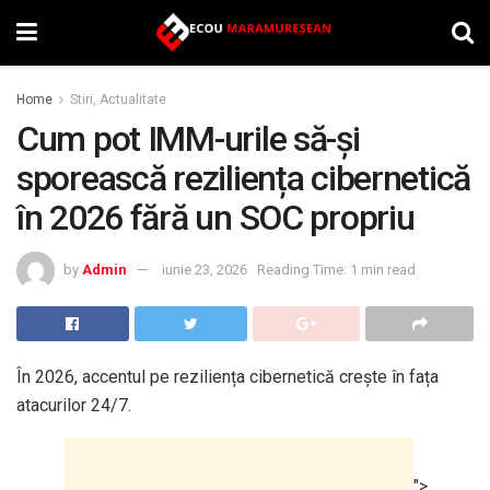
Home
Stiri, Actualitate
Cum pot IMM-urile să-și
sporească reziliența cibernetică
în 2026 fără un SOC propriu
by
Admin
iunie 23, 2026
Reading Time: 1 min read
În 2026, accentul pe reziliența cibernetică crește în fața
atacurilor 24/7.
">