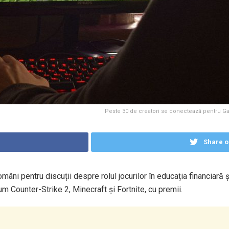
Peste 30 de creatori se conectează pentru Ga
Share o
ni pentru discuții despre rolul jocurilor în educația financiară ș
um Counter-Strike 2, Minecraft și Fortnite, cu premii.