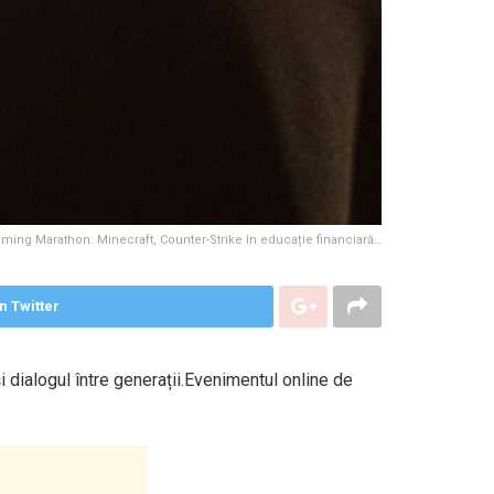
ming Marathon: Minecraft, Counter-Strike în educație financiară…
n Twitter
i dialogul între generații.Evenimentul online de