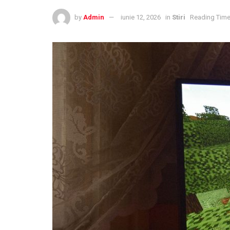
by
Admin
iunie 12, 2026
in
Stiri
Reading Time