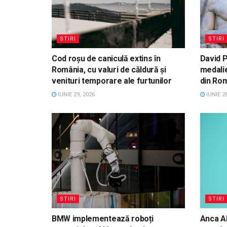
STIRI
STIRI
Cod roșu de caniculă extins în
David P
România, cu valuri de căldură și
medalie
venituri temporare ale furtunilor
din Ro
IUNIE 29, 2026
IUNIE 28
STIRI
STIRI
BMW implementează roboți
Anca Al