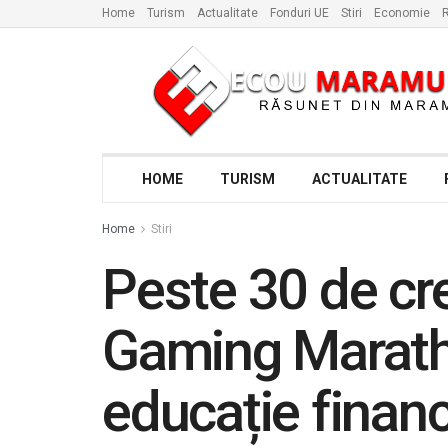
Home
Turism
Actualitate
Fonduri UE
Stiri
Economie
R
HOME
TURISM
ACTUALITATE
Home
Stiri
Peste 30 de cr
Gaming Maratho
educație financ