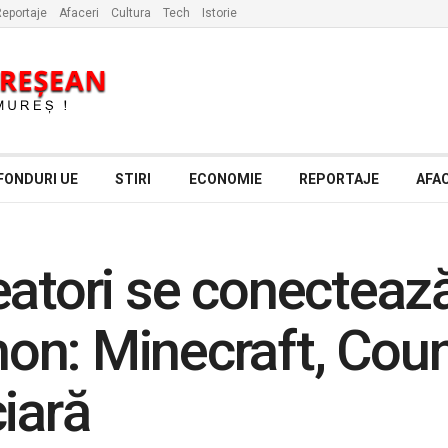
eportaje
Afaceri
Cultura
Tech
Istorie
FONDURI UE
STIRI
ECONOMIE
REPORTAJE
AFAC
eatori se conecteaz
n: Minecraft, Count
iară