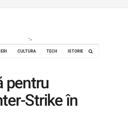
">
ERI
CULTURA
TECH
ISTORIE
ă pentru
er-Strike în