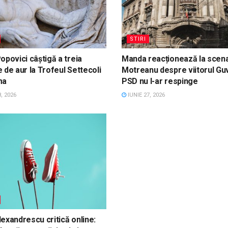
STIRI
opovici câștigă a treia
Manda reacționează la scena
 de aur la Trofeul Settecoli
Motreanu despre viitorul Gu
ma
PSD nu l-ar respinge
, 2026
IUNIE 27, 2026
exandrescu critică online: