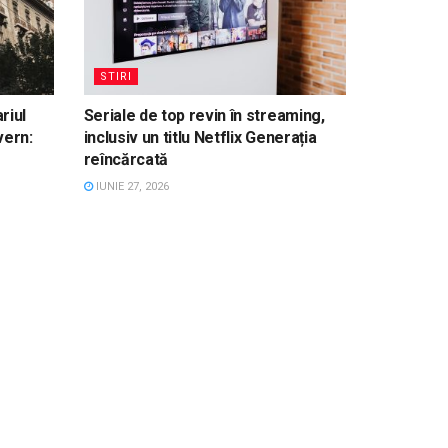
STIRI
riul
Seriale de top revin în streaming,
vern:
inclusiv un titlu Netflix Generația
reîncărcată
IUNIE 27, 2026