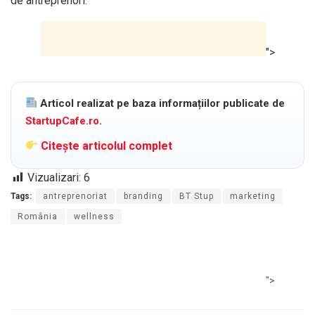
de antreprenori.
">
Articol realizat pe baza informațiilor publicate de
StartupCafe.ro
.
Citește articolul complet
Vizualizari:
6
Tags:
antreprenoriat
branding
BT Stup
marketing
România
wellness
">