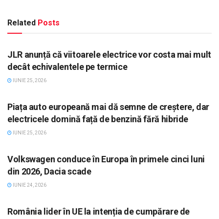
Related
Posts
STIRI, AUTO
JLR anunță că viitoarele electrice vor costa mai mult
decât echivalentele pe termice
IUNIE 25, 2026
STIRI, AUTO
Piața auto europeană mai dă semne de creștere, dar
electricele domină față de benzină fără hibride
IUNIE 25, 2026
STIRI, AUTO
Volkswagen conduce în Europa în primele cinci luni
din 2026, Dacia scade
IUNIE 24, 2026
STIRI, AUTO
România lider în UE la intenția de cumpărare de