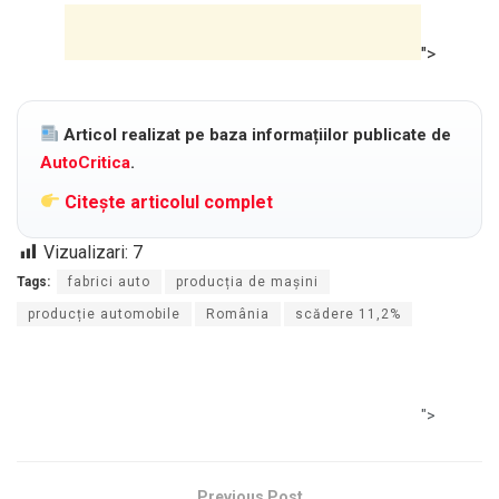
">
Articol realizat pe baza informațiilor publicate de
AutoCritica
.
Citește articolul complet
Vizualizari:
7
Tags:
fabrici auto
producția de mașini
producție automobile
România
scădere 11,2%
">
Previous Post