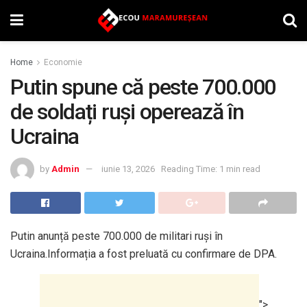
Home
Economie
Putin spune că peste 700.000
de soldați ruși operează în
Ucraina
by
Admin
iunie 13, 2026
Reading Time: 1 min read
Putin anunță peste 700.000 de militari ruși în
Ucraina.Informația a fost preluată cu confirmare de DPA.
">