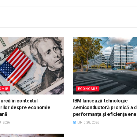
OMIE
ECONOMIE
 urcă în contextul
IBM lansează tehnologie
ărilor despre economie
semiconductoră promisă a d
ană
performanța și eficiența ene
, 2026
IUNIE 28, 2026