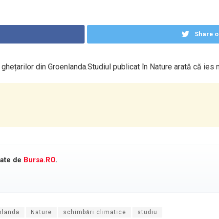
Share o
 ghețarilor din Groenlanda.Studiul publicat în Nature arată că ies
cate de
Bursa.RO
.
nlanda
Nature
schimbări climatice
studiu