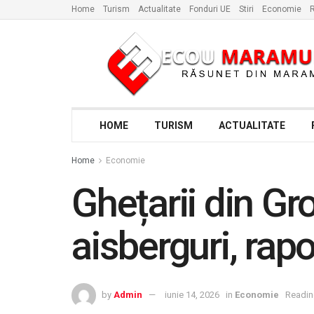
Home
Turism
Actualitate
Fonduri UE
Stiri
Economie
R
HOME
TURISM
ACTUALITATE
Home
Economie
Ghețarii din G
aisberguri, rap
by
Admin
iunie 14, 2026
in
Economie
Readin