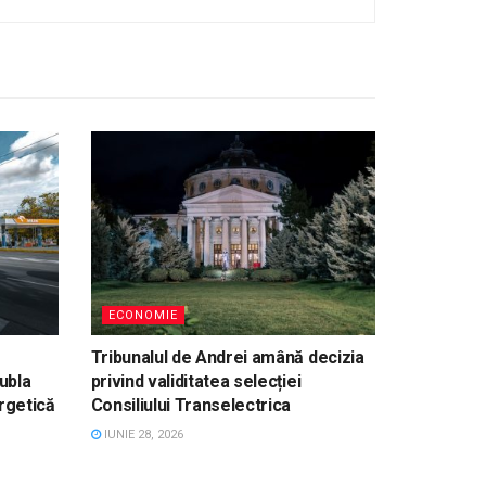
ECONOMIE
Tribunalul de Andrei amână decizia
ubla
privind validitatea selecției
rgetică
Consiliului Transelectrica
IUNIE 28, 2026