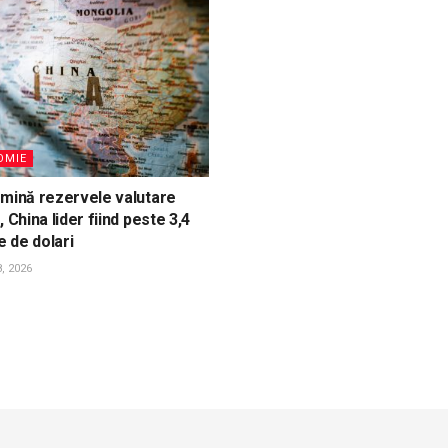
OMIE
omină rezervele valutare
, China lider fiind peste 3,4
e de dolari
, 2026