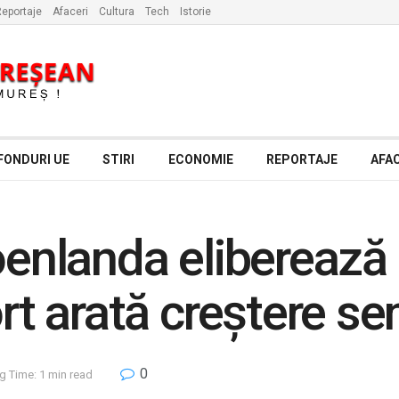
eportaje
Afaceri
Cultura
Tech
Istorie
FONDURI UE
STIRI
ECONOMIE
REPORTAJE
AFAC
roenlanda eliberează
ort arată creștere se
0
g Time: 1 min read