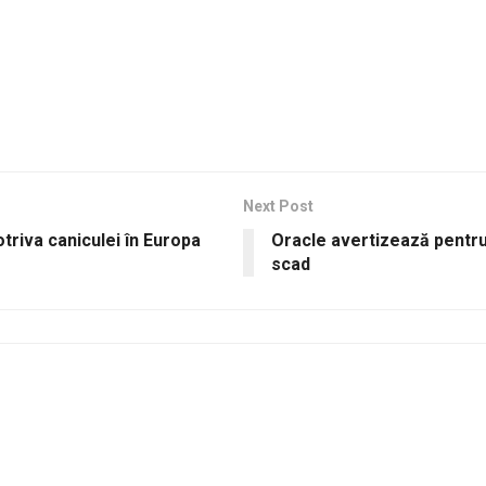
Next Post
riva caniculei în Europa
Oracle avertizează pentru 
scad