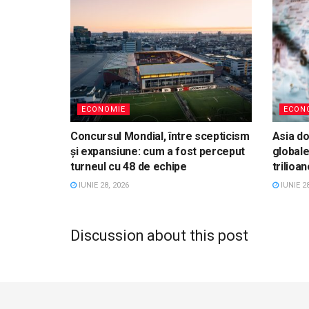
ECONOMIE
ECON
Concursul Mondial, între scepticism
Asia d
și expansiune: cum a fost perceput
globale
turneul cu 48 de echipe
trilioan
IUNIE 28, 2026
IUNIE 28
Discussion about this post