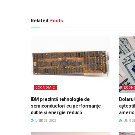
Related
Posts
ECONOMIE
ECON
IBM prezintă tehnologie de
Dolarul
semiconductori cu performanțe
aștept
duble și energie redusă
americ
IUNIE 28, 2026
IUNIE 28