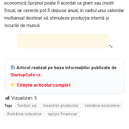
economică.Sprijinul poate fi acordat ca grant sau credit
fiscal, iar cererile pot fi depuse anual, în cadrul unui calendar
multianual destinat să stimuleze producția internă și
locurile de muncă.
">
Articol realizat pe baza informațiilor publicate de
StartupCafe.ro
.
Citește articolul complet
Vizualizari:
5
Tags:
fonduri ue
investiții producție
românia economie
România industrie
sprijin financiar