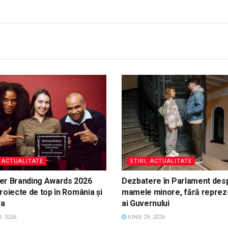
, ACTUALITATE
STIRI, ACTUALITATE
er Branding Awards 2026
Dezbatere în Parlament des
roiecte de top în România și
mamele minore, fără reprez
va
ai Guvernului
, 2026
IUNIE 29, 2026