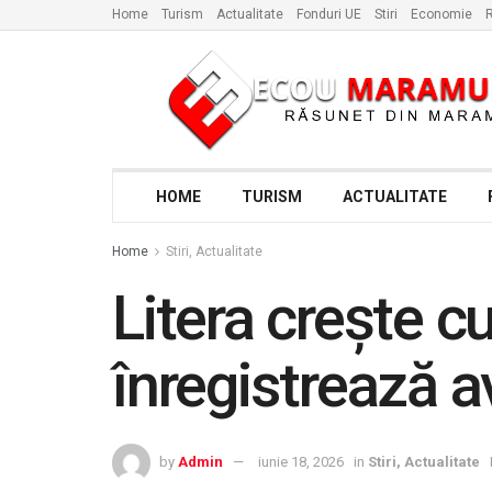
Home
Turism
Actualitate
Fonduri UE
Stiri
Economie
R
HOME
TURISM
ACTUALITATE
Home
Stiri, Actualitate
Litera crește c
înregistrează a
by
Admin
iunie 18, 2026
in
Stiri, Actualitate