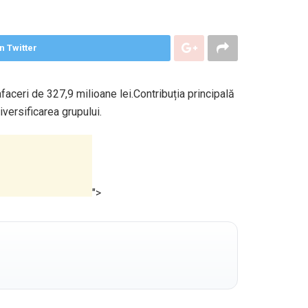
n Twitter
faceri de 327,9 milioane lei.Contribuția principală
iversificarea grupului.
">