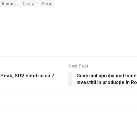
Elefant
Litera
Voxa
Next Post
i Peak, SUV electric cu 7
Guvernul aprobă instrumen
investiții în producție în 