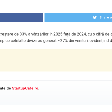
Share o
 creștere de 33% a vânzărilor în 2025 față de 2024, cu o cifră de a
timp ce celelalte divizii au generat ~27% din venituri, evidențiind d
cate de
StartupCafe.ro
.