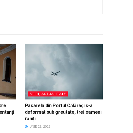
STIRI, ACTUALITATE
pre
Pasarela din Portul Călărași s-a
entanți
deformat sub greutate, trei oameni
răniți
IUNIE 29, 2026