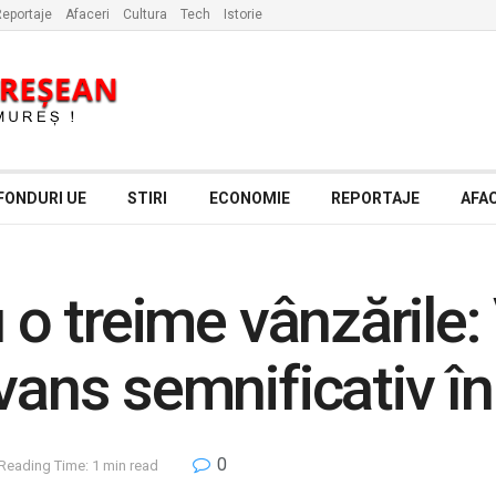
eportaje
Afaceri
Cultura
Tech
Istorie
FONDURI UE
STIRI
ECONOMIE
REPORTAJE
AFAC
u o treime vânzările:
vans semnificativ î
0
Reading Time: 1 min read