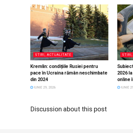
STIRI, ACTUALITATE
STIRI
Kremlin: condițiile Rusiei pentru
Subiect
pace în Ucraina rămân neschimbate
2026 la
din 2024
online 
IUNIE 29, 2026
IUNIE 29
Discussion about this post