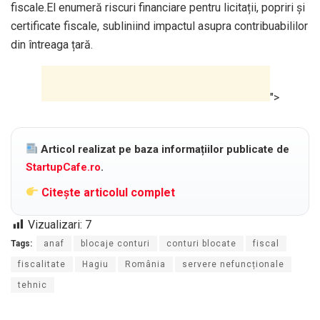
fiscale.El enumeră riscuri financiare pentru licitații, popriri și
certificate fiscale, subliniind impactul asupra contribuabililor
din întreaga țară.
">
Articol realizat pe baza informațiilor publicate de
StartupCafe.ro
.
Citește articolul complet
Vizualizari:
7
Tags:
anaf
blocaje conturi
conturi blocate
fiscal
fiscalitate
Hagiu
România
servere nefuncționale
tehnic