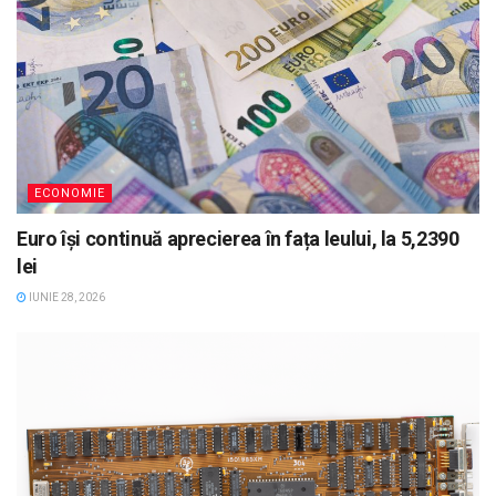
ECONOMIE
Euro își continuă aprecierea în fața leului, la 5,2390
lei
IUNIE 28, 2026