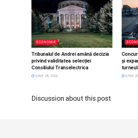
ECONOMIE
ECON
Tribunalul de Andrei amână decizia
Concurs
privind validitatea selecției
și expa
Consiliului Transelectrica
turneul
IUNIE 28, 2026
IUNIE 28
Discussion about this post