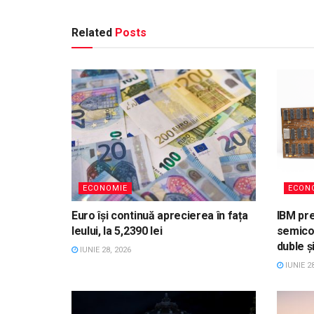
Related
Posts
ECONOMIE
ECON
Euro își continuă aprecierea în fața
IBM pre
leului, la 5,2390 lei
semico
duble ș
IUNIE 28, 2026
IUNIE 28