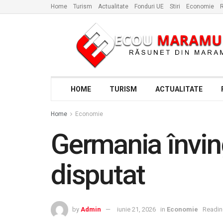
Home
Turism
Actualitate
Fonduri UE
Stiri
Economie
R
HOME
TURISM
ACTUALITATE
Home
Economie
Germania învin
disputat
by
Admin
iunie 21, 2026
in
Economie
Readin