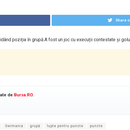
Share o
nd poziția în grupă.A fost un joc cu execuții contestate și goluri i
cate de
Bursa.RO
.
Germania
grupă
lupte pentru puncte
puncte