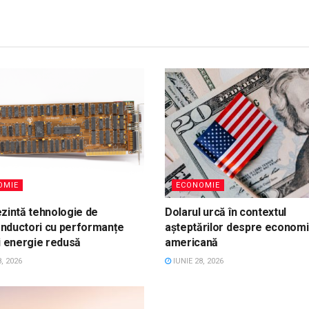
OMIE
ECONOMIE
zintă tehnologie de
Dolarul urcă în contextul
nductori cu performanțe
așteptărilor despre econom
i energie redusă
americană
, 2026
IUNIE 28, 2026