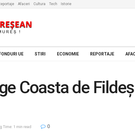
eportaje
Afaceri
Cultura
Tech
Istorie
FONDURI UE
STIRI
ECONOMIE
REPORTAJE
AFAC
ge Coasta de Fildeș
0
g Time: 1 min read