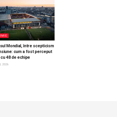
OMIE
ul Mondial, între scepticism
nsiune: cum a fost perceput
 cu 48 de echipe
, 2026