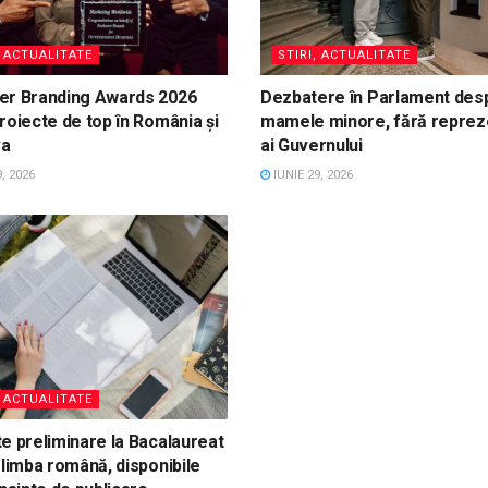
, ACTUALITATE
STIRI, ACTUALITATE
er Branding Awards 2026
Dezbatere în Parlament des
roiecte de top în România și
mamele minore, fără reprez
va
ai Guvernului
, 2026
IUNIE 29, 2026
, ACTUALITATE
e preliminare la Bacalaureat
 limba română, disponibile