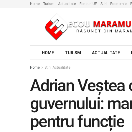
Home
Turism
Actualitate
Fonduri UE
Stiri
Economie
R
HOME
TURISM
ACTUALITATE
Home
Stiri, Actualitate
Adrian Veștea
guvernului: man
pentru funcție