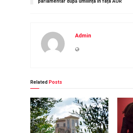
parlamentar după umilința în fața AUR
Admin
Related
Posts