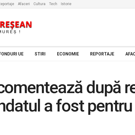
eportaje
Afaceri
Cultura
Tech
Istorie
FONDURI UE
STIRI
ECONOMIE
REPORTAJE
AFAC
 comentează după r
datul a fost pentru 