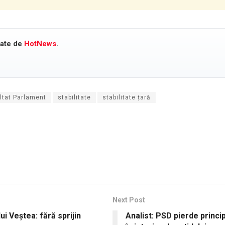
cate de
HotNews
.
ltat Parlament
stabilitate
stabilitate țară
Next Post
i Veștea: fără sprijin
Analist: PSD pierde princip