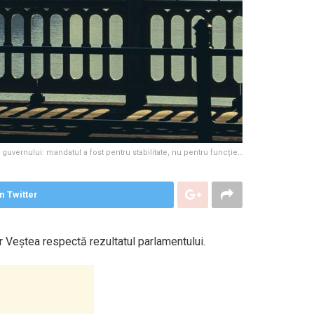
vernului: mandatul a fost pentru stabilitate, nu pentru funcție…
n Twitter
ar Veștea respectă rezultatul parlamentului.