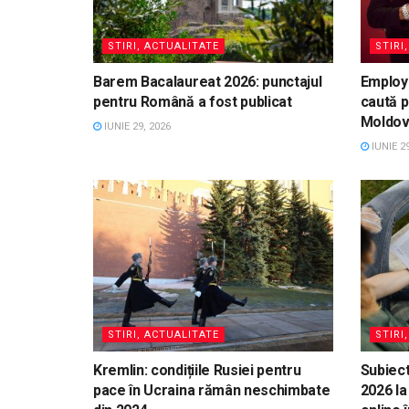
STIRI, ACTUALITATE
STIRI
Barem Bacalaureat 2026: punctajul
Employ
pentru Română a fost publicat
caută p
Moldo
IUNIE 29, 2026
IUNIE 29
STIRI, ACTUALITATE
STIRI
Kremlin: condițiile Rusiei pentru
Subiect
pace în Ucraina rămân neschimbate
2026 la