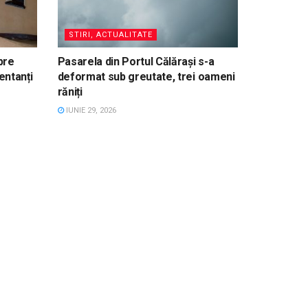
STIRI, ACTUALITATE
pre
Pasarela din Portul Călărași s-a
entanți
deformat sub greutate, trei oameni
răniți
IUNIE 29, 2026