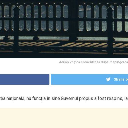
Adrian Veștea comentează după respingerea gu
Share o
ea națională, nu funcția în sine.Guvernul propus a fost respins, i