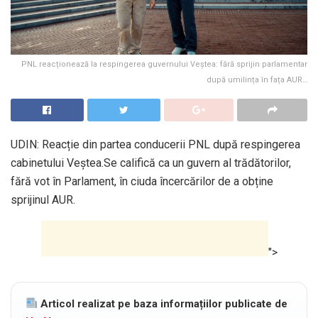
PNL reacționează la respingerea guvernului Veștea: fără sprijin parlamentar
după umilința în fața AUR…
UDIN: Reacție din partea conducerii PNL după respingerea
cabinetului Veștea.Se califică ca un guvern al trădătorilor,
fără vot în Parlament, în ciuda încercărilor de a obține
sprijinul AUR.
">
Articol realizat pe baza informațiilor publicate de