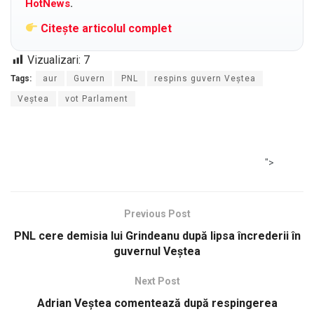
HotNews
.
Citește articolul complet
Vizualizari:
7
Tags:
aur
Guvern
PNL
respins guvern Veștea
Veștea
vot Parlament
">
Previous Post
PNL cere demisia lui Grindeanu după lipsa încrederii în
guvernul Veștea
Next Post
Adrian Veștea comentează după respingerea