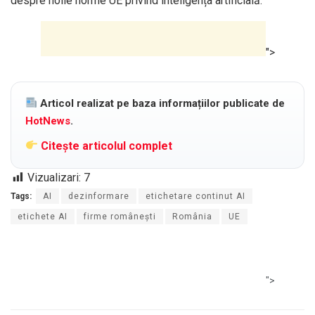
despre noile norme UE privind inteligența artificială.
">
Articol realizat pe baza informațiilor publicate de
HotNews
.
Citește articolul complet
Vizualizari:
7
Tags:
AI
dezinformare
etichetare continut AI
etichete AI
firme românești
România
UE
">