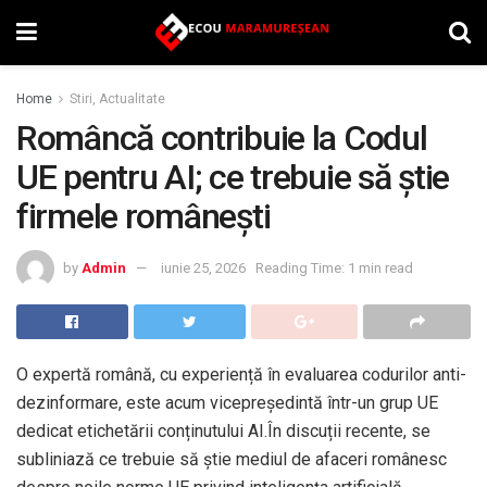
Home
Stiri, Actualitate
Româncă contribuie la Codul
UE pentru AI; ce trebuie să știe
firmele românești
by
Admin
iunie 25, 2026
Reading Time: 1 min read
O expertă română, cu experiență în evaluarea codurilor anti-
dezinformare, este acum vicepreședintă într-un grup UE
dedicat etichetării conținutului AI.În discuții recente, se
subliniază ce trebuie să știe mediul de afaceri românesc