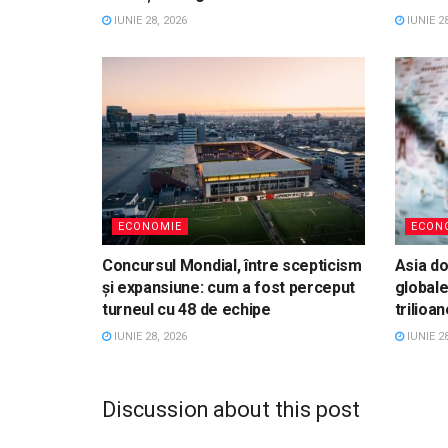
IUNIE 28, 2026
IUNIE 28
ECONOMIE
ECON
Concursul Mondial, între scepticism
Asia d
și expansiune: cum a fost perceput
globale
turneul cu 48 de echipe
trilioan
IUNIE 28, 2026
IUNIE 28
Discussion about this post