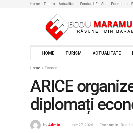
Home
Turism
Actualitate
Fonduri UE
Stiri
Economie
R
HOME
TURISM
ACTUALITATE
Home
Economie
ARICE organize
diplomați econ
by
Admin
iunie 27, 2026
in
Economie
Readin