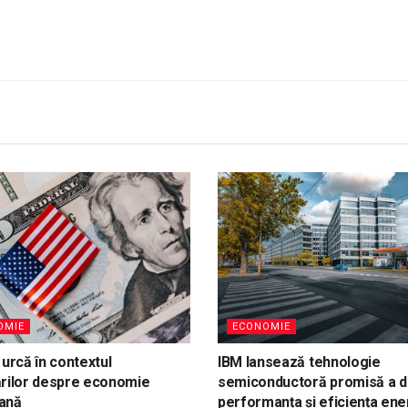
OMIE
ECONOMIE
 urcă în contextul
IBM lansează tehnologie
ărilor despre economie
semiconductoră promisă a d
ană
performanța și eficiența ene