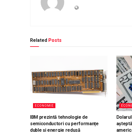
Related
Posts
ECONOMIE
ECON
IBM prezintă tehnologie de
Dolarul
semiconductori cu performanțe
aștept
duble și energie redusă
americ