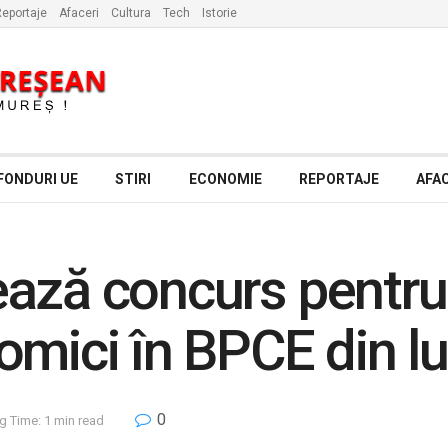
eportaje
Afaceri
Cultura
Tech
Istorie
FONDURI UE
STIRI
ECONOMIE
REPORTAJE
AFAC
ază concurs pentru 
omici în BPCE din 
0
g Time: 1 min read