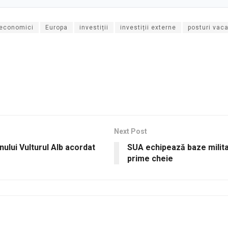
 economici
Europa
investiții
investiții externe
posturi vac
Next Post
nului Vulturul Alb acordat
SUA echipează baze militar
prime cheie