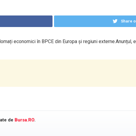
Share o
mați economici în BPCE din Europa și regiuni externe.Anunțul, e
cate de
Bursa.RO
.