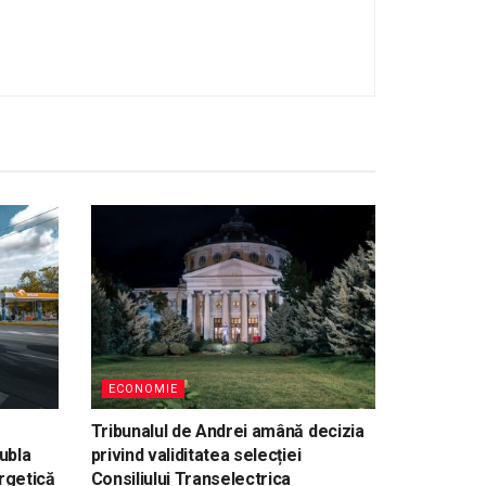
ECONOMIE
Tribunalul de Andrei amână decizia
ubla
privind validitatea selecției
rgetică
Consiliului Transelectrica