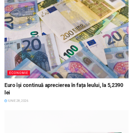
ECONOMIE
Euro își continuă aprecierea în fața leului, la 5,2390
lei
IUNIE 28, 2026