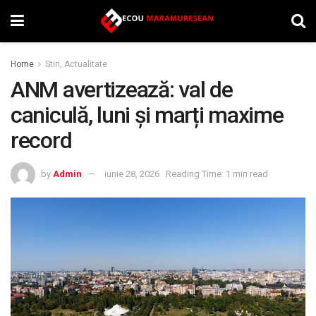
Home
Stiri, Actualitate
ANM avertizează: val de
caniculă, luni și marți maxime
record
by
Admin
iunie 28, 2026
Reading Time: 1 min read