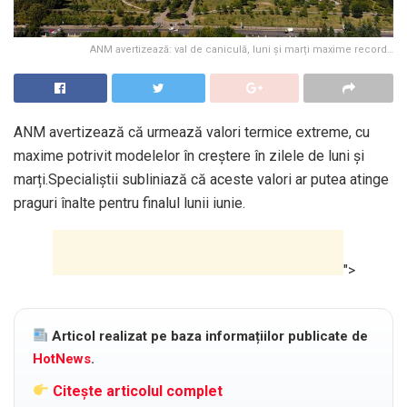
ANM avertizează: val de caniculă, luni și marți maxime record…
ANM avertizează că urmează valori termice extreme, cu
maxime potrivit modelelor în creștere în zilele de luni și
marți.Specialiștii subliniază că aceste valori ar putea atinge
praguri înalte pentru finalul lunii iunie.
">
Articol realizat pe baza informațiilor publicate de
HotNews
.
Citește articolul complet