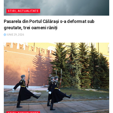
STIRI, ACTUALITATE
Pasarela din Portul Călărași s-a deformat sub
greutate, trei oameni răniți
IUNIE 29, 2026