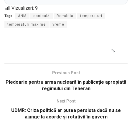
Vizualizari:
9
Tags:
ANM
caniculă
România
temperaturi
temperaturi maxime
vreme
">
Previous Post
Pledoarie pentru arma nucleară în publicație apropiată
regimului din Teheran
Next Post
UDMR: Criza politică ar putea persista dacă nu se
ajunge la acorde și rotativă în guvern