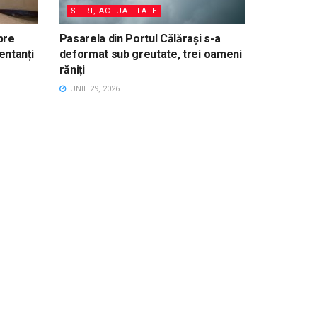
STIRI, ACTUALITATE
pre
Pasarela din Portul Călărași s-a
entanți
deformat sub greutate, trei oameni
răniți
IUNIE 29, 2026