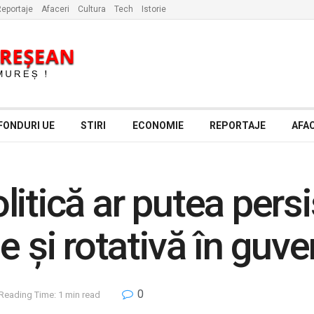
eportaje
Afaceri
Cultura
Tech
Istorie
FONDURI UE
STIRI
ECONOMIE
REPORTAJE
AFAC
itică ar putea pers
e și rotativă în guve
0
Reading Time: 1 min read