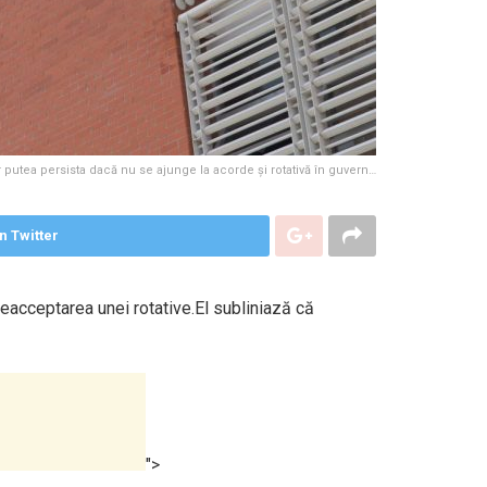
r putea persista dacă nu se ajunge la acorde și rotativă în guvern…
n Twitter
acceptarea unei rotative.El subliniază că
">