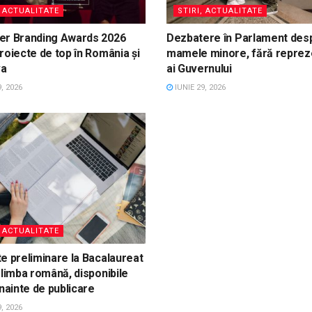
, ACTUALITATE
STIRI, ACTUALITATE
er Branding Awards 2026
Dezbatere în Parlament des
roiecte de top în România și
mamele minore, fără reprez
va
ai Guvernului
, 2026
IUNIE 29, 2026
, ACTUALITATE
e preliminare la Bacalaureat
 limba română, disponibile
înainte de publicare
, 2026