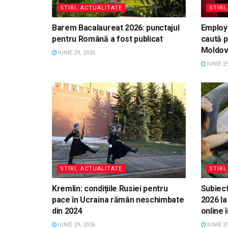
STIRI, ACTUALITATE
STIRI
Barem Bacalaureat 2026: punctajul
Employ
pentru Română a fost publicat
caută p
Moldo
IUNIE 29, 2026
IUNIE 29
STIRI, ACTUALITATE
STIRI
Kremlin: condițiile Rusiei pentru
Subiect
pace în Ucraina rămân neschimbate
2026 la
din 2024
online 
IUNIE 29, 2026
IUNIE 29