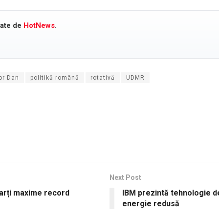
cate de
HotNews
.
or Dan
politikă română
rotativă
UDMR
Next Post
marți maxime record
IBM prezintă tehnologie d
energie redusă