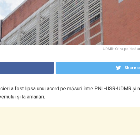
UDMR: Criza politică a
Share o
eri a fost lipsa unui acord pe măsuri între PNL-USR-UDMR și ne
ernului și la amânări.