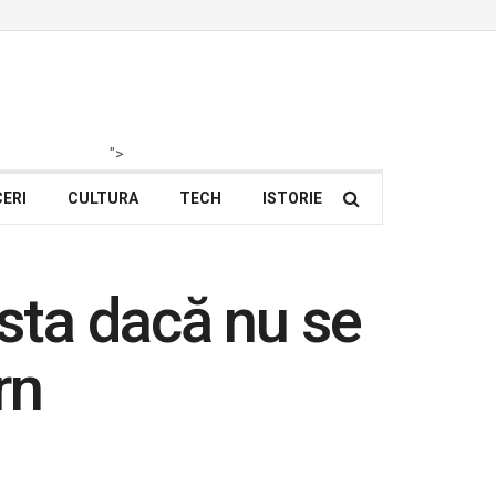
">
ERI
CULTURA
TECH
ISTORIE
ista dacă nu se
rn