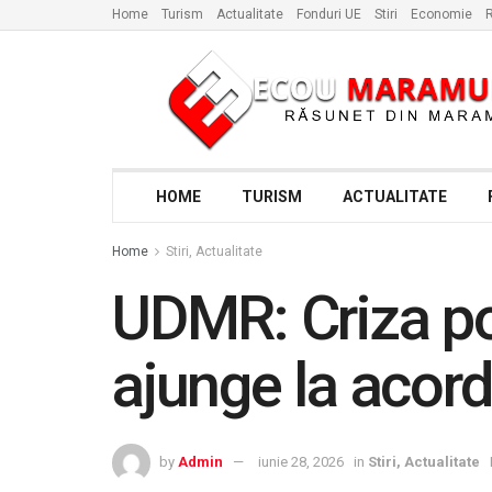
Home
Turism
Actualitate
Fonduri UE
Stiri
Economie
R
HOME
TURISM
ACTUALITATE
Home
Stiri, Actualitate
UDMR: Criza pol
ajunge la acord
by
Admin
iunie 28, 2026
in
Stiri, Actualitate