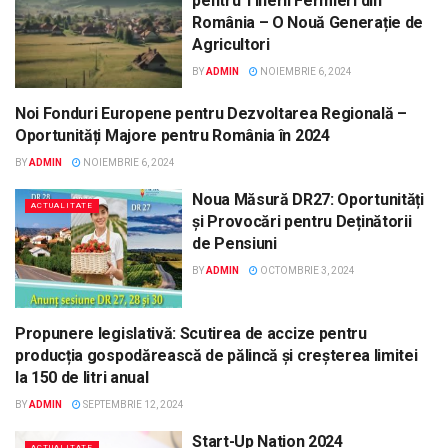
pentru Tinerii Fermieri din
România – O Nouă Generație de
Agricultori
BY
ADMIN
NOIEMBRIE 6, 2024
Noi Fonduri Europene pentru Dezvoltarea Regională –
ACTUALITATE
Oportunități Majore pentru România în 2024
BY
ADMIN
NOIEMBRIE 6, 2024
Noua Măsură DR27: Oportunități
ACTUALITATE
și Provocări pentru Deținătorii
de Pensiuni
BY
ADMIN
OCTOMBRIE 3, 2024
Propunere legislativă: Scutirea de accize pentru
ACTUALITATE
producția gospodărească de pălincă și creșterea limitei
la 150 de litri anual
BY
ADMIN
SEPTEMBRIE 12, 2024
Start-Up Nation 2024
ACTUALITATE