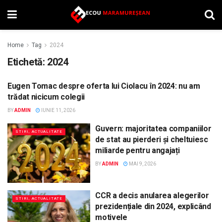
Home
Tag
2024
Etichetă:
2024
Eugen Tomac despre oferta lui Ciolacu în 2024: nu am
STIRI, ACTUALITATE
trădat nicicum colegii
BY
ADMIN
IUNIE 11, 2026
Guvern: majoritatea companiilor
STIRI, ACTUALITATE
de stat au pierderi și cheltuiesc
miliarde pentru angajați
BY
ADMIN
MAI 9, 2026
CCR a decis anularea alegerilor
STIRI, ACTUALITATE
prezidențiale din 2024, explicând
motivele