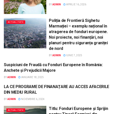
BY
ADMIN
APRILIE 16, 2026
Poliția de Frontieră Sighetu
ACTUALITATE
Marmației – exemplu național în
atragerea de fonduri europene.
Noi proiecte, noi finanțări, noi
planuri pentru siguranța graniței
de nord
BY
ADMIN
IUNIE 7, 2025
Suspiciuni de Fraudă cu Fonduri Europene în România:
ACTUALITATE
Anchete și Prejudicii Majore
BY
ADMIN
IANUARIE 18, 2025
LA CE PROGRAME DE FINANAȚARE AU ACCES AFACERILE
ACTUALITATE
DIN MEDIU RURAL
BY
ADMIN
NOIEMBRIE 6, 2024
Titlu: Fonduri Europene și Sprijin
ACTUALITATE