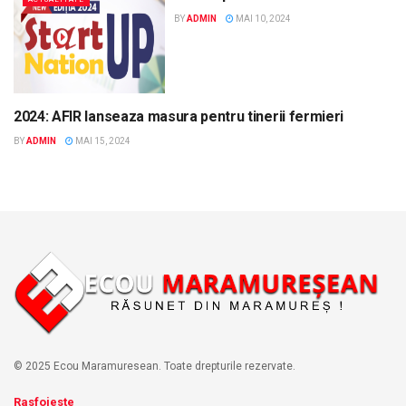
BY
ADMIN
MAI 10, 2024
2024: AFIR lanseaza masura pentru tinerii fermieri
ACTUALITATE
BY
ADMIN
MAI 15, 2024
© 2025 Ecou Maramuresean. Toate drepturile rezervate.
Rasfoieste