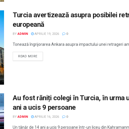
Turcia avertizează asupra posibilei ret
europeană
BY
ADMIN
APRILIE 19, 2026
0
Tonează îngrijorarea Ankara asupra impactului unei retrageri a
READ MORE
Au fost răniți colegi în Turcia, în urma 
ani a ucis 9 persoane
BY
ADMIN
APRILIE 16, 2026
0
Un tânăr de 14 ani a ucis 9 persoane într-un liceu din Kahramanmara