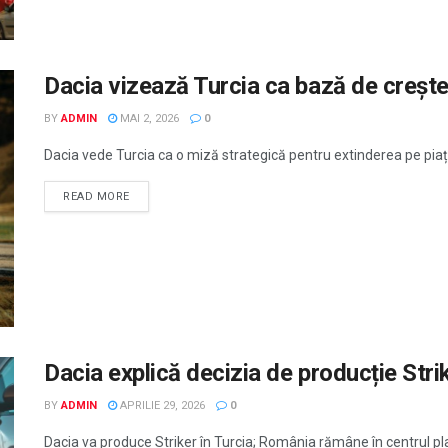
Dacia vizează Turcia ca bază de crește
BY
ADMIN
MAI 2, 2026
0
Dacia vede Turcia ca o miză strategică pentru extinderea pe piaț
READ MORE
Dacia explică decizia de producție Strik
BY
ADMIN
APRILIE 29, 2026
0
Dacia va produce Striker în Turcia; România rămâne în centrul pla