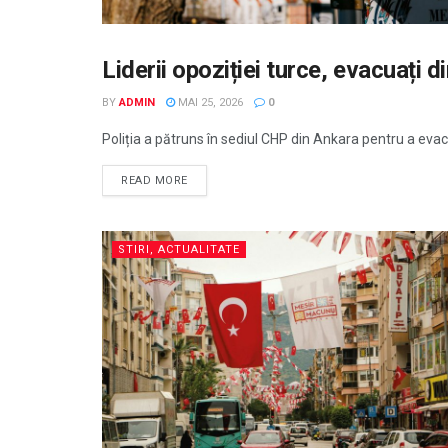
Liderii opoziției turce, evacuați 
STIRI, ACTUALITATE
BY
ADMIN
MAI 25, 2026
0
Poliția a pătruns în sediul CHP din Ankara pentru a evacua
READ MORE
STIRI, ACTUALITATE