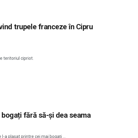
vind trupele franceze în Cipru
eritoriul cipriot.
i bogați fără să-și dea seama
l-a plasat printre cei mai bogați ...