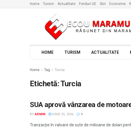
Home
Turism
Actualitate
Fonduri UE
Stiri
Economie
R
HOME
TURISM
ACTUALITATE
Home
Tag
Turcia
Etichetă:
Turcia
SUA aprovă vânzarea de motoare 
STIRI, ACTUALITATE
BY
ADMIN
IUNIE 25, 2026
0
Tranzacție în valoare de sute de milioane de dolari pent