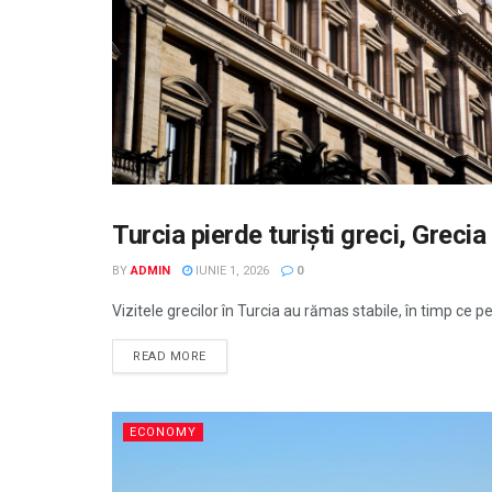
Turcia pierde turiști greci, Grecia
STIRI, ACTUALITATE
BY
ADMIN
IUNIE 1, 2026
0
Vizitele grecilor în Turcia au rămas stabile, în timp ce pes
READ MORE
ECONOMY