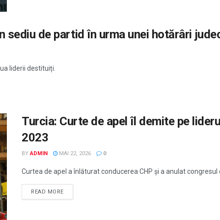
din sediu de partid în urma unei hotărâri jude
 liderii destituiți.
Turcia: Curte de apel îl demite pe lide
2023
BY
ADMIN
MAI 22, 2026
0
Curtea de apel a înlăturat conducerea CHP și a anulat congresul 
READ MORE