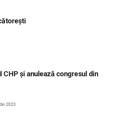
cătorești
rul CHP și anulează congresul din
din 2023.