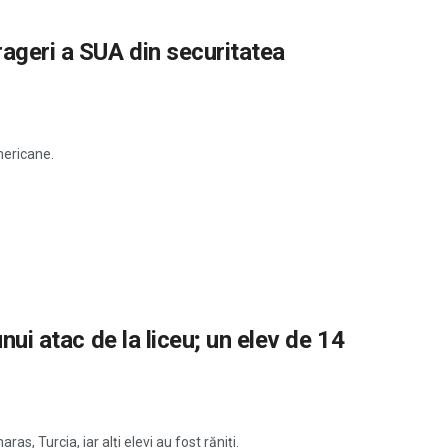
rageri a SUA din securitatea
mericane.
unui atac de la liceu; un elev de 14
s, Turcia, iar alți elevi au fost răniți.