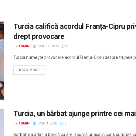
Turcia califică acordul Franţa-Cipru pri
drept provocare
BY
ADMIN
IUNIE 11, 2026
0
Turcia numește provocare acordul Franța-Cipru despre trupele pe t
READ MORE
Turcia, un bărbat ajunge printre cei ma
BY
ADMIN
IUNIE 3, 2026
0
Bărbatul a aflat la bancă că are o sumă uriașă în cont, surpriză ce 