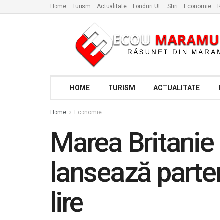
Home
Turism
Actualitate
Fonduri UE
Stiri
Economie
R
HOME
TURISM
ACTUALITATE
Home
Economie
Marea Britanie
lansează parten
lire