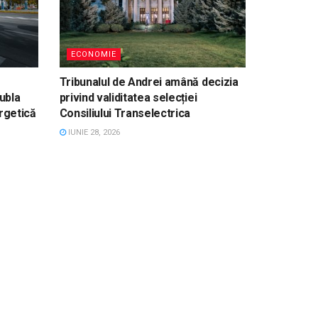
ECONOMIE
Tribunalul de Andrei amână decizia
ubla
privind validitatea selecției
rgetică
Consiliului Transelectrica
IUNIE 28, 2026