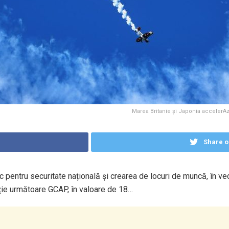
Marea Britanie și Japonia accelerAz
Share o
ic pentru securitate națională și crearea de locuri de muncă, în v
ție următoare GCAP, în valoare de 18…