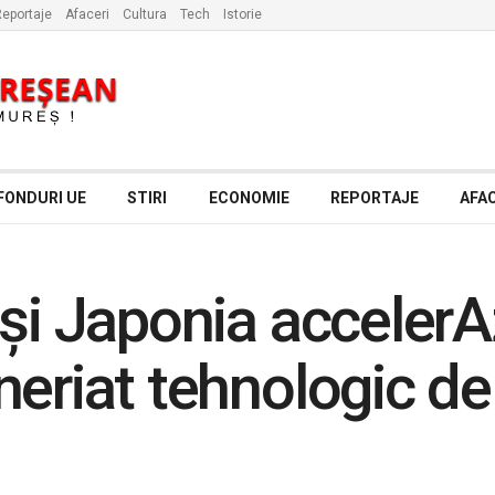
eportaje
Afaceri
Cultura
Tech
Istorie
FONDURI UE
STIRI
ECONOMIE
REPORTAJE
AFAC
 și Japonia acceler
eriat tehnologic de