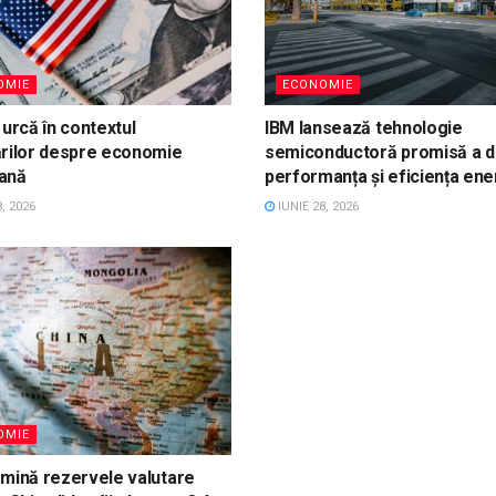
OMIE
ECONOMIE
 urcă în contextul
IBM lansează tehnologie
ărilor despre economie
semiconductoră promisă a d
ană
performanța și eficiența ene
, 2026
IUNIE 28, 2026
OMIE
omină rezervele valutare