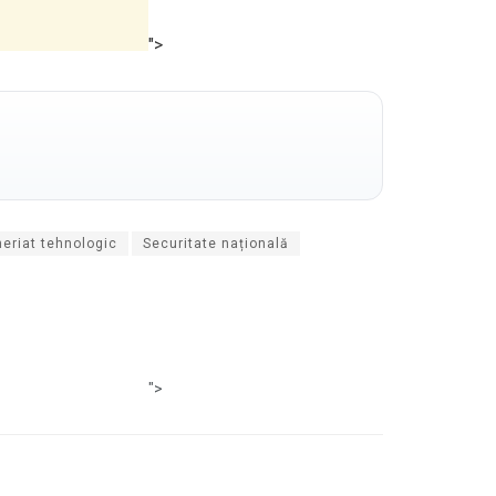
">
neriat tehnologic
Securitate națională
">