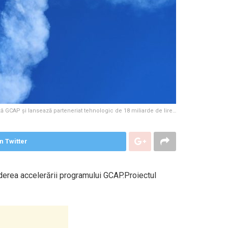
ă GCAP și lansează parteneriat tehnologic de 18 miliarde de lire…
n Twitter
ederea accelerării programului GCAP.Proiectul