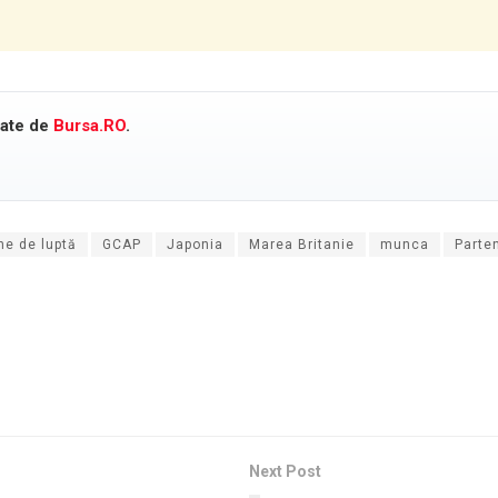
cate de
Bursa.RO
.
ne de luptă
GCAP
Japonia
Marea Britanie
munca
Parte
Next Post