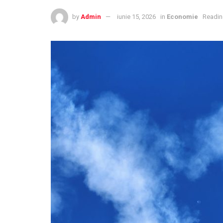
by
Admin
iunie 15, 2026
in
Economie
Readin