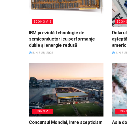
ECONOMIE
ECON
IBM prezintă tehnologie de
Dolarul
semiconductori cu performanțe
aștept
duble și energie redusă
americ
IUNIE 28, 2026
IUNIE 28
ECONOMIE
ECON
Concursul Mondial, între scepticism
Asia d